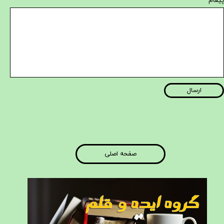
یغام*
ارسال
صفحه اصلی