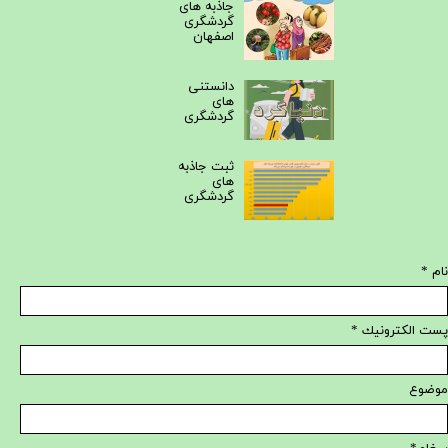
جاذبه های
گردشگری
اصفهان
دانستنی
های
گردشگری
ثبت جاذبه
های
گردشگری
ام *
ست الكترونيك *
وضوع