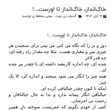
خاک‌انداز، خاک‌انداز تا اورست...!
۱۹ آبان ۱۴۰۲
آسیاب بی نوبت - بومی منطقه ی اوراسیا
خاک‌انداز، خاک‌انداز تا اِوِرِست...!
دور و بر را که نگاه می کنی می بینی برای سنجیدن هر
چیزی متر و معیاری هست. مثلا چه مقدار راه رفته ای،
چه قدر لاغر
شده ای
،
چه اندازه کارمفید داشته ای یا چقدر پیر شده
ای..
همه چیز را انگار می شود سنجید و اندازه کرد الا یک
چیز..
اینکه تا کنون چقدر خیالبافی کرده ای..
خیالبافی انگار پیمانه ندارد و بدا به حال خیالبافان و
زحمت بی اجرشان..
کمی از خودم بگویم که عمریست سوخته دلِ همین