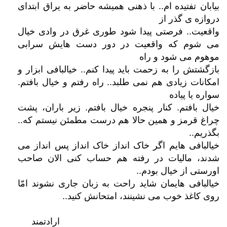
بیابان
تفتیده ام.. با ذهنی همیشه حاضر به یراق ابتدای
دروازه ی گذر از
واقعیت.. فرصتی پیدا شود طوری غرق در وادی خیال
می شوم که واقعیت در دور دست هایش سرابی
موهوم می شود و راه
بازگشتش را به زحمت باید پیدا کنم.. خیالبافی ابزار و
امکانات زیادی هم نمی طلبد.. راه رفتم و خیال بافتم.
سواره یا پیاده
خیال بافتم. کنار پنجره خیال بافتم. زیر باران، پشت
چراغ قرمز و همین حالا هم درست مطمئن نیستم که..
بگذریم..
خیالبافی هایم اگر خاک انداز خاک انداز پس انداز می
شدند، مالیات در رفته هم حساب کنی الان صاحب
اورستی از خیال بودم..
خیالبافی هایمان شاید راحت به زبان جاری نشوند امّا
روی کاغذ خوب می نشینند، امتحانش کنید..
ارادتمند