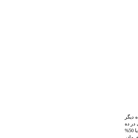
 دیگر
 در ده
زایمان قبلی خود فرزند پسر به دنیا آورده باشد باز هم احتمال دختر یا پسر شدن نوزاد در زایمان یازدهم مثل قبل 50% پسر یا 50%
 مادر