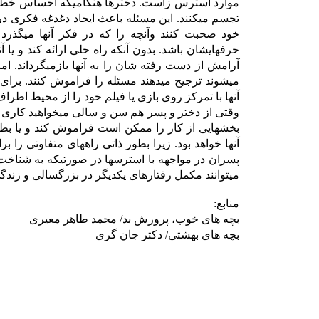
موارد استرس زاست. دخترها هنگامیکه احساس خطر میک
تجسم میکنند. این مسئله باعث ایجاد دغدغه فکری د
خود صحبت کنند وآنچه را که در فکر آنها میگذرد با
حرفهایشان باشد. بدون آنکه راه حلی ارائه کند و یا آ
آرامش از دست رفته شان را به آنها بازمیگرداند. ا
میشوند ترجیح میدهند مسئله را فراموش کنند. برای ای
آنها با تمرکز روی بازی یا فیلم خود را از مح
وقتی از دختر و پسر هم سن و سالی میخواهید کاری مشا
بخشهایی از کار را ممکن است فراموش کند و یا بطو
آنها خواهد بود. زیرا بطور ذاتی راههای متفاوتی را
پسران در مواجهه با استرسها در صورتیکه به شناخت
میتوانند مکمل رفتارهای یکدیگر در بزرگسالی و زند
منابع:
بچه های خوب، پرورش بد/ محمد طاهر معیری
بچه های بهشتی/ دکتر جان گری