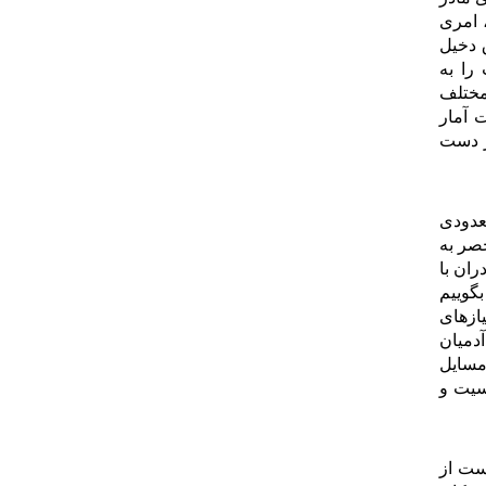
 امری
 دخیل
را به
مختلف
 آمار
ر دست
عدودی
صر به
ران با
بگوییم
ازهای
آدمیان
مسایل
نسیت و
ست از