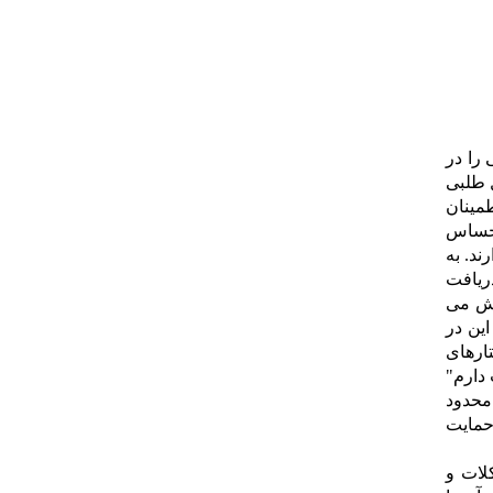
 را در
ل طلبی
طمینان
 احساس
ند. به
دریافت
یش می
این در
تارهای
 دارم"
 محدود
 حمایت
لات و