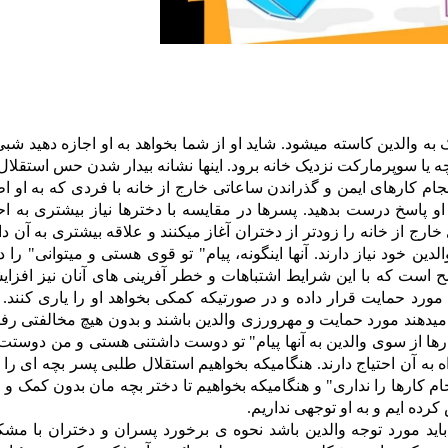
ه والدین کاسته میشود. شاید او از شما بخواهد به او اجازه دهید شبی
چه یا سوپرمارکت نزدیک خانه برود. اینها نشانه بیدار شدن حس استقلا
جام کارهای ایمن و گذراندن ساعاتی خارج از خانه با فردی که به او ا
زی او پاسخ درست بدهید. پسرها در مقایسه با دخترها نیاز بیشتری به
خارج از خانه را زودتر از دختران آغاز میکنند و علاقه بیشتری به آن دار
ن خود نیاز دارند. آنها اینگونه، پیام" تو قوی هستی و میتوانی" را 
اضح است که با این شرایط اشتباهات و خطر آفرینی های آنان نیز افزا
 مورد حمایت قرار داده و در صورتیکه کمکی بخواهد او را یاری کنند. 
میدهند مورد حمایت و مهرورزی والدین باشند و بدون هیچ مخالفتی رف
تارها از سوی والدین به آنها پیام" تو دوست داشتنی هستی و من دوستت
 به آن احتیاج دارند. هنگامیکه بخواهیم استقلال طلبی پسر بچه ای را
انجام کارها را نداری" و هنگامیکه بخواهیم تا دختر بچه مان بدون کمک و
کرده ایم و به او توجهی نداریم.
ید مورد توجه والدین باشد نحوه ی برخورد پسران و دختران با مشک