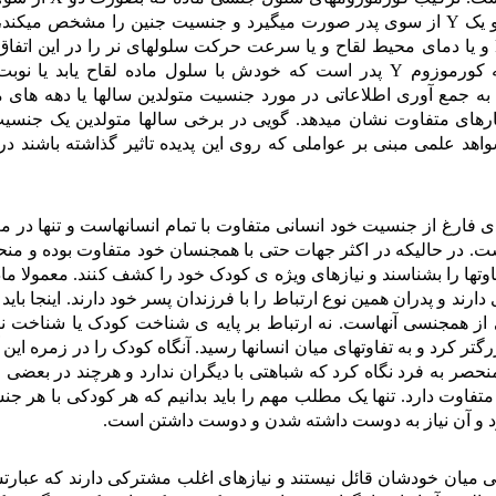
Y
 یک
از سوی پدر صورت میگیرد و جنسیت جنین را مشخص میکند،
و یا دمای محیط لقاح و یا سرعت حرکت سلولهای نر را در این اتفاق
Y
به کورموزوم
پدر است که خودش با سلول ماده لقاح یابد یا نوبت 
 به جمع آوری اطلاعاتی در مورد جنسیت متولدین سالها یا دهه های 
آمارهای متفاوت نشان میدهد. گویی در برخی سالها متولدین یک جنسیت
واهد علمی مبنی بر عواملی که روی این پدیده تاثیر گذاشته باشند د
ی فارغ از جنسیت خود انسانی متفاوت با تمام انسانهاست و تنها در م
ت. در حالیکه در اکثر جهات حتی با همجنسان خود متفاوت بوده و منح
اوتها را بشناسند و نیازهای ویژه ی کودک خود را کشف کنند. معمولا ماد
ند و پدران همین نوع ارتباط را با فرزندان پسر خود دارند. اینجا باید 
ی از همجنسی آنهاست. نه ارتباط بر پایه ی شناخت کودک یا شناخت نی
رگتر کرد و به تفاوتهای میان انسانها رسید. آنگاه کودک را در زمره این 
حصر به فرد نگاه کرد که شباهتی با دیگران ندارد و هرچند در بعضی 
فاوت دارد. تنها یک مطلب مهم را باید بدانیم که هر کودکی با هر ج
د و آن نیاز به دوست داشته شدن و دوست داشتن است.
تی میان خودشان قائل نیستند و نیازهای اغلب مشترکی دارند که عبارت