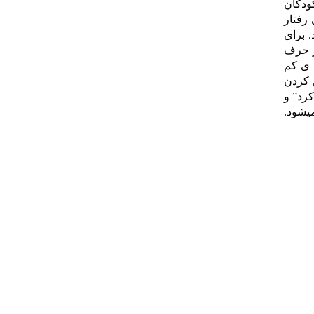
کودکان
 رفتار
 برای
ز حرف
 ی کم
 کردن
کرد” و
یشود.