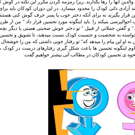
لدین آنها را رها بگذارند. زیرا زمزمه کردن مکرر این نکته در گوش 
نند آزادی ذاتی کودک را محدود میسازد. در این دوران کودکان باید برای
ن قرار بگیرند نه برای آنکه دختر خوب یا پسر حرف گوش کنی هستند.
احوالپرسی میکند را باید اینگونه مورد تحسین قرار داد " من از طر
" و گفتن جملاتی از قبیل " تو دختر خوش صحبتی هستی یا دیگر بچه
ناخواسته به شخصیت و جنسیت کودک نسبت میدهند، تا تشویق و تحسین
 او این پیام را میدهد که” تو رفتار خوبی داشتی که من را خوشحال 
تداوم اینگونه تحسین ها باعث شکل گیری رفتارهای درست در کودک م
 نحوه ی تحسین کودکان در مطالب آتی بیشتر خواهیم گفت.