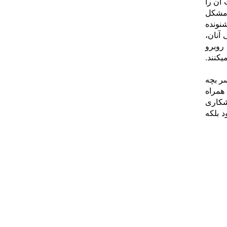
آن را
 مشکل
نونده
 آنان،
روبرو
یکنند.
سر بچه
همراه
وشکاری
 بلکه