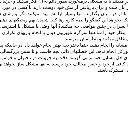
نند یا به مشکلی برمیخورند بطور دائم به آن فکر میکنند و جزئیات 
ر آنان شده و برای بازیافتن آرامش خود دوست دارند با کسی در مورد
 او در میان بگذارند. آنها بسیار آرامش پیدا میکنند اگر پدرشان ش
نکه بخواهد این گفتگو را نیمه کاره رها کند. شنیدن بهم ریختگیهای ذهنی
ما پسران در چنین مواقعی چه میکنند؟ آنها وقتی با مشکل یا استرسی 
نکار خود را ساعتها سرگرم تلویزیون دیدن یا انجام بازیهای تکراری م
یط اطراف غافل میکنند و به آرامش میرسند.
به را انجام دهند، حتما دختر بچه بهتر انجام خواهد داد. در حالیکه پ
رکل انجام ندهد. این خصلتهای ذاتی بچه هاست و تا سنین بزرگسالی 
 برای حل مسایل خود برمی گزینند. دقت به جزییات در دختران و فرام
 کافی از خود و جنس مخالف خود برسند نه تنها مشکل ساز نخواهد بود
گی مشترک باشند.