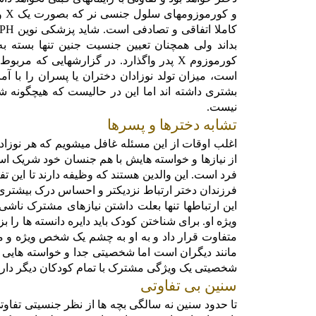
X
و کورموزومهای سلول جنسی نر که بصورت یک
و
PH
کاملا اتفاقی و تصادفی است. شاید پزشکی نوین
بداند ولی همچنان تعیین جنسیت جنین تنها بسته 
X
کورموزوم
پدر واگذارد. در گزارشهایی که مربوط
است، میزان تولد نوزادان دختران یا پسران را با 
بشتری داشته اند اما این در حالیست که هیچگونه ش
نیست.
تشابه دخترها و پسرها
اغلب اوقات از این مسئله غافل میشویم که هر نوزاد
از نیازها و خواسته هایش با هم جنسان خود شریک اس
فرد است. این والدین هستند که وظیفه دارند تا این تف
فرزندان دختر ارتباط نزدیکتر و احساس درک بیشتری دار
این ارتباطها تنها بعلت داشتن نیازهای مشترک ناش
ویژه او. برای شناختن کودک باید دایره دانسته ها را بز
متفاوت قرار داد و به او به چشم یک شخص ویژه و من
مانند دیگران است اما شخصیتی جدا و خواسته هایی مت
شخصیتی یک ویژگی مشترک با تمام کودکان دیگر دار
سنین بی تفاوتی
تا حدود سنین نه سالگی بچه ها از نظر جنسیتی تفاو