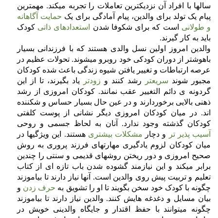
سالها با افراد آن نزدیکترین تعاملات را تجربه میکند. مهمترین
پیام یک تولد برای والدین، پیام آمادگی برای یک
حمایت آگاهانه
و طولانی
است که برای شکوفا شدن
استعدادهای ذاتی
کودک
باید به کار گیرند.
والدین امروز اولین نسل والدی هستند که با فرزندانی بسیار
باهوشتر از دوران کودکی خود روبرو میشوند. تحولات عظیم در
عرصه ارتباطات و تغییر یافتن شیوه زندگی باعث شده کودکان
مجبور شوند
سریعتر
رشد کنند و
زودتر
یاد بگیرند، تا از این
گردونه ی دائم التغییر عقب نمانند. کودکان امروزی از رشد
ذهنی بالایی برخوردارند و در عین حال بسیار حساس و شکننده
اند. در میان کودکان امروزی دیگر نشانی از پوست کلفتی
کودکان گذشته وجود ندارد. آنان به لحاظ جسمی و روحی
آسیب پذیر تر
و دچار
مشکلات بیشتری
هستند. این ویژگیها در
میان کودکان لزوم یادگیری مهارتهای فرزند پروری به روش
صحیح امروزی و دور ریختن روشهای قدیمی و سنتی را چندین
برابر میکند و این نیازمند گشوده شدن باب تازه ای از کتاب
تعلیم و تربیت پیش روی والدین است. آنها نیاز دارند تا بیاموزند
چگونه با کودک خود سخن بگویند تا او را تشویق به
حرف زدن
و
بیان مسایل و دغدغه هایش کنند. والدین نیاز دارند تا بیاموزند
چگونه میتوانند با حفظ اقتدار و جایگاه والدینی خویش در