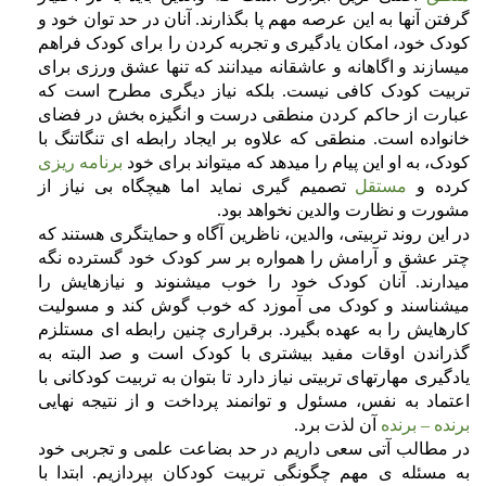
گرفتن آنها به این عرصه مهم پا بگذارند. آنان در حد توان خود و
کودک خود، امکان یادگیری و تجربه کردن را برای کودک فراهم
میسازند و اگاهانه و عاشقانه میدانند که تنها عشق ورزی برای
تربیت کودک کافی نیست. بلکه نیاز دیگری مطرح است که
عبارت از حاکم کردن منطقی درست و انگیزه بخش در فضای
خانواده است. منطقی که علاوه بر ایجاد رابطه ای تنگاتنگ با
کودک، به او این پیام را میدهد که میتواند برای خود
برنامه ریزی
کرده و
مستقل
تصمیم گیری نماید اما هیچگاه بی نیاز از
مشورت و نظارت والدین نخواهد بود.
در این روند تربیتی، والدین، ناظرین آگاه و حمایتگری هستند که
چتر عشق و آرامش را همواره بر سر کودک خود گسترده نگه
میدارند. آنان کودک خود را خوب میشنوند و نیازهایش را
میشناسند و کودک می آموزد که خوب گوش کند و مسولیت
کارهایش را به عهده بگیرد. برقراری چنین رابطه ای مستلزم
گذراندن اوقات مفید بیشتری با کودک است و صد البته به
یادگیری مهارتهای تربیتی نیاز دارد تا بتوان به تربیت کودکانی با
اعتماد به نفس، مسئول و توانمند پرداخت و از نتیجه نهایی
برنده
–
برنده
آن لذت برد.
در مطالب آتی سعی داریم در حد بضاعت علمی و تجربی خود
به مسئله ی مهم چگونگی تربیت کودکان بپردازیم. ابتدا با