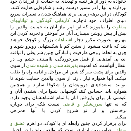
خانواده به دور از هر تنبیه و تهدیدی به حمایت از فرزندان خود
بپردازند و آنها را در مسیر درست رشد و شکوفایی هدایت کنند.
کودکان در این برهه زمانی برای هماهنگ شدن با تغییرات سریع
دنیای اطراف خود ناچارند
کارهایی گوناگون و تواناییهای
متفاوت
را بیاموزند که این امر نیاز آنان به حمایت والدین را
بیش از پیش روشن میسازد. آنان در آموختن و تجربه کردن این
مهارتها بصورت مکرر دچار ا
شتباهات
بزرگ و کوچک خواهند
شد که باعث میشود از سنین کم با شکستهایی روبرو شوند و
چون به لحاظ روحی ظرفیت و آمادگی چنین شرایطی را نیافته
اند، پی آمدهایی از قبیل سرخوردگی، ناامیدی، خشم و... در
انتظار آنهاست. که اهمیت
پذیرفته شدن و شنیده شدن
از سوی
والدین برای پشت سر گذاشتن این مراحل و ادامه راه را طلب
میکند. آنها همواره نیاز دارند از سوی والدین حمایت شوند تا
بتوانند استعدادهای درونیشان را شکوفا سازند و همچنین
همواره باید احساس کنند گوشهایی شنوا برای شنیدن آنان و
آغوشی باز برای پذیرفتن آنان با تمام اشتباهتشان وجود دارد.
که نه تنها
سرزنشگر و قاضی
نیست بلکه برای دوباره
برخاستن و از نو شروع کردن با آنها همراهی
میکند.
برای برقرار کردن چنین رابطه ای با کودک، دو اهرم
عشق و
منطق
اصلی ترین ابزاری است که والدین باید با در اختیار