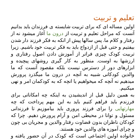
تعلیم و تربیت
اولین مساله ای که برای تربیت شایسته ی فرزندان باید بدانیم
آنست که مراحل تعلیم و تربیت از
درون ما
آغاز میشود نه از
رفتار و کلام ما. پس سالها پیش از انکه به فکر فرزند دار شدن
بیفتیم و حتی قبل از ازدواج باید به فکر تربیت خود باشیم. زیرا
تربیت کودک چیزی فراتر از آموزش دادن اصول رفتاری و
ارزشها به اوست. منظور به کار گیری روشهای پیچیده و
ابزارهای دور از دسترس نیست بلکه مقصود آنست که ما
والدین کودکانی شبیه به آنچه در درون ما میگذرد پرورش
میدهیم نه آنچه که میخواهیم یا انچه که به کودکمان امر و نهی
میکنیم.
به همین دلیل قبل از اندیشیدن به اینکه چه امکاناتی برای
فرزندم باید فراهم کنیم باید به این مهم پرداخت که چه
مهارتهایی
را برای فرزند پروری باید بیاموزیم تا فرزندانی
مسئول و توانا در محیطی امن و آرام پرورش دهیم. چرا که
کودکان ناظران بدون قضاوت رفتار والدین و مجریان بی چون
و چرای آموزه های والدین خود هستند.
خانواده اولین اجتماعی است که کودک در آن حضور یافته و