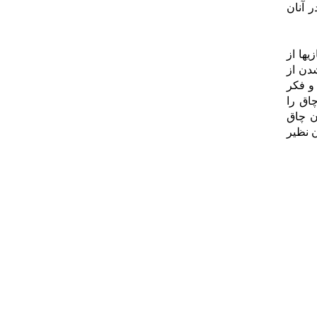
 آنان
ها از
شدن از
و فکر
اق را
ن چاق
 نظیر