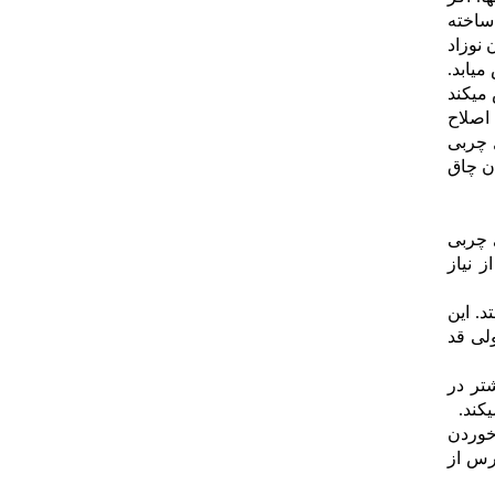
ساخته
 نوزاد
 40 بیلیون سلول افزایش میابد.
میکند
ا اصلاح
ل چربی
ان چاق
 چربی
 نیاز
. این
ولی قد
و کودکانی که هر دو والد آنها چاق باشند تا 80% بیشتر در
کند.
خوردن
رس از