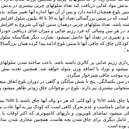
بدنش مواد غذایی دریافت کند تعداد سلولهای چربی بیشتری در بدنش 
بلوغ همچنان ادامه دارد و پس از آن تنها اندازه آنها تغییر میکند. بدن
طبیعی در هنگام تولد دارای 5 تا 6 بیلیون سلول چربی است که در سنین بزرگسالی تعداد آنها به 30 تا
شته باشد. تعداد سلولهای چربی درهمان سنین کودکی شروع به افزایش 
لیون سلول خواهد رسید. در هر سن وسالی که فرد رژیم غذایی و میزان غذای دریافتی خودر
د و تغییری در تعداد آنها حاصل نمیشود. بعبارت دیگر هنگامیکه سلو
کودکان چاق که چاقی آنها تا سنین بلوغ ادامه پیدا کرده همان بزرگسال
".
رداری رژیم غذایی پر کالری داشته باشد. باعث ساخته شدن سلولهای
شود و نوزاد با اضافه وزن متولد خواهد شد. همچنین تغذیه بیش از
یزه موجب چاقی شیرخوار میگردد.
 سن یکسالگی، پنج تا شش سالگی و گاهی در دوران بلوغ اتفاق میفتد
خوانی بیشتری نیز دارند. بلوغ در نوجوانان چاق زودتر ظاهر میشود 
کودکانی که یکی از والدین آنها چاق باشد 50% 
م غذایی نامناسب و عدم تحرک کافی است که کودک نیز به آنها عادت می
ی میشود. تماشای تلویزیون و بازیهای کامپیوتری که اکثر اوقات با 
نیز عامل دیگری برای چاق شدن بچه هاست. همچنین مجازی شدن مدا
 بوده است.