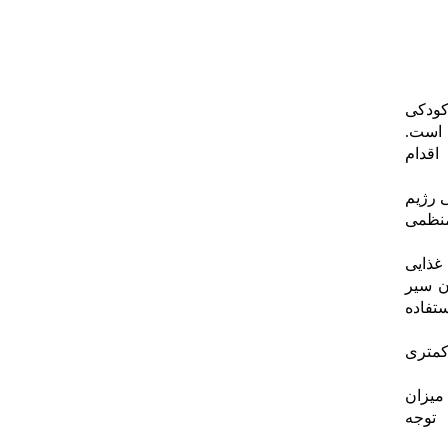
کودکی
ه است.
قدام
ی رژیم
منظمی
غذایی
ن سیر
اده
غذای کمتری
 میزان
وجه