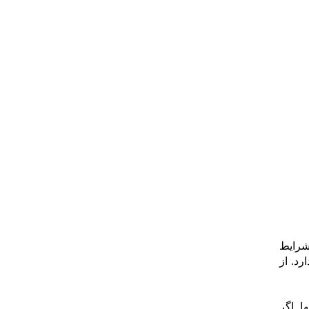
شرایط
د. از
. اگر