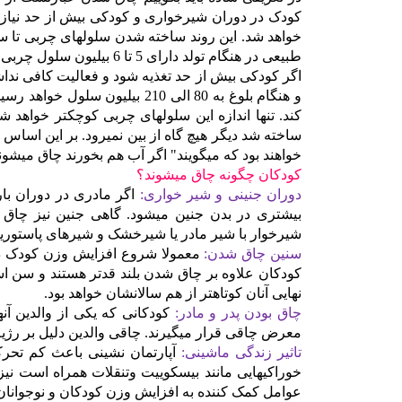
کودک در دوران شیرخواری و کودکی بیش از حد نیاز 
خواهد شد. این روند ساخته شدن سلولهای چربی تا سنین 
اگر کودکی بیش از حد تغذیه شود و فعالیت کافی ندا
و هنگام بلوغ به 80 الی 210 بی
کند. تنها اندازه این سلولهای چربی کوچکتر خواهد ش
ساخته شد دیگر هیچ گاه از بین نمیرود. بر این اساس 
خواهند بود که میگویند" اگر آب هم
بخورند چاق میشوند
کودکان چگونه چاق میشوند؟
دوران جنینی و شیر خواری:
اگر مادری در دوران با
بیشتری در بدن جنین میشود. گاهی جنین نیز چاق می
شیرخوار با شیر مادر یا شیرخشک و شیرهای پاستور
سنین چاق شدن:
معمولا شروع افزایش وزن کودک در
کودکان علاوه بر چاق شدن بلند قدتر هستند و سن است
نهایی آنان کوتاهتر از هم سالانشان خواهد بود.
چاق بودن پدر و مادر:
معرض چاقی قرار میگیرند. چاقی والدین دلیل بر رژی
تاثیر زندگی ماشینی:
آپارتمان نشینی باعث کم تحرک
خوراکیهایی مانند بیسکوییت وتنقلات همراه است 
عوامل کمک کننده به افزایش وزن کودکان و نوجوانان