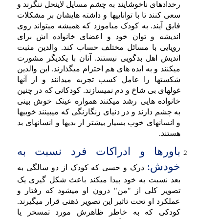
رخدادهای ناخوشایند به چشم مسایل لاینحل ننگرند و
سعی کنند تا با تواناییها و داشته هایشان بر مشکلات
فایق آیند. به کودک میاموزد که همیشه میتواند روی
اندیشه و توان خود و اعضای خانواده اش برای
رویایی با مسائل مختلف حساب کند. والدین مثبت
اندیش اهل بدگویی نیستند. آنان با یکدیگر مشورت
میکنند و به ایده های هم احترام میگذارند. این والدین
شکستها را عامل کسب تجربه میدانند و از آنها
غولهای بی شاخ و دم نمیسازند. کودکانی که در چنین
خانواده هایی رشد میکنند همواره عینک خوش بینی
به چشم دارند و در دنیای رنگارنگی که میبینند خوبیها
و انسانهای خوب بسیار بیشتر از بدیها و انسانهای بد
هستند.
باورها و ادراکات فرد نسبت به
خودش:
درک و حسی که کودک از دو سالگی به
بعد نسبت به خود پیدا میکند باعث شکل گیری یک
تصویر کلی از "من" درون او میشود که رفتار و
عملکرد او تحت تاثیر این تصویر ذهنی قرار میگیرند.
کودکی که به خاطر ظاهرش مورد تمسخر یا