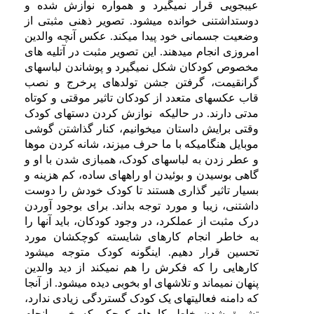
عیبجویی قرار نمیگیرد و همواره نوازش شده و
دوستداشتنی خوانده میشود. تصویر ذهنی مثبتی از
وضعیت جسمانی خود پیدا میکند. عکس آنچه والدین
امروزی انجام میدهند. این تصویر مثبت در آتلیه های
مخصوص کودکان شکل نمیگیرد و پوشاندن لباسهای
گرانقیمت، گرفتن جشن تولدهای پرخرج و نصب
قاب عکسهای متعدد از کودکان تاثیر موقتی و کوتاه
مدتی دارند. در حالیکه نوازش کردن دستهای کودک
وقتی برایش داستان میخوانیم، کنار گذاشتن گوشی
موبایل هنگامیکه با ما حرف میزند، شانه کردن موها
و عطر زدن به لباسهای کودک، همبازی شدن با او و
گاهی بوسیدن و بوئیدن او راههای ساده، کم هزینه و
بسیار تاثیر گذاری هستند تا کودک خودش را دوست
داشتنی، زیبا و مورد توجه بداند. برای بوجود آوردن
درک مثبت از عملکرد، در وجود کودکان، باید آنها را
به خاطر انجام کارهای شایسته کوچکشان مورد
تحسین قرار دهیم. اینگونه کودک متوجه میشود
کارهایی را که فکرش را هم نمیکند از دید والدین
پنهان نمیماند و تلاشهای او بخوبی دیده میشود. از آنجا
که دامنه فعالیتهای یک کودک گستردگی زیادی ندارد،
تشویق شدن بخاطر کارهای کوچکی که بخوبی انجام