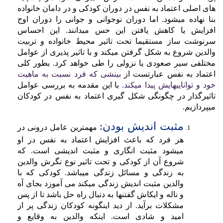
های اصلی اعتماد به نفس در دوران کودکی و در دامان خانواده
بنا نهاده میشود. اما دوران نوجوانی و جوانی را دوران اوج
افزایش یا کاهش یافتن این حس میدانند. این احساس
سرنوشت ساز مستقیما تحت تاثیر محیط خانواده و تربیت
والدین شروع به شکل گرفتن میکند و با تاثیر پذیری از عوامل
مختلفی سیر صعودی یا نزولی را طی خواهد کرد. بطور کلی
اعتماد به نفس عبارتست از
بینشی که فرد نسبت به ماهیت
خود و تواناییهایش پیدا میکند.
با این مقدمه به بررسی عوامل
تاثیرگذار در چگونگی شکل گیری اعتماد به نفس در کودکان
میپردازیم.
مثبت اندیش بودن
:
مهمترین عامل درونی در
هر فرد که باعث افزایش اعتماد به نفس در او
میشود مثبت انگاری و مثبت اندیشی است. که
شروع آن از کودکی و تحت تاثیر نوع نگرش والدین
به زندگی و مسائل زندگی میباشد. کودکی که با
والدین مثبت اندیش زندگی میکند می آموزد بجای آه
و ناله و ایکاش گفتنها به دنبال راه حل باشد تا از پس
مشکلات برآید. از دید اینگونه کودکان زندگی پر از
امید و شادی است. اینکه والدین به وقایع و