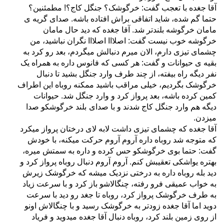
آقا جغده با تعجب گفت: خرگوشک؟ جنگل کاج؟! مطمئنین؟
حتما گم شده، شاید اتفاقی براش افتاده باشه. صدای گریه ی
مامان خرگوشه بلندتر شد. آقا جغده که دید حال مامان
خرگوشه خوب نیست گفت: اصلااا اصلااا نگران نباشید، من
چشمای تیزی دارم، الان میرم دنبالش میگردم، بعد رو کرد به
بقیه ی حیوانات و گفت: هر کسی که فانوس داره به همراه یک
نفر دیگه راه بیفته، از چند طرف وارد جنگل بشید تا دنبال
خرگوشک بگردیم، خیلی مراقب باشید ممکنه روباه این اطراف
کمین کرده باشه، بعد پرواز کرد و وارد جنگل شد. حیوانات
دیگه هم وارد جنگل کاج شدند و با صدای
بلند خرگوشکو صدا
میزدن.
آقا جغده که چشمای تیزی داشت لابه لای درختان پرواز میکرد
که متوجه شد روباه داره آروم آروم حرکت میکنه، با خودش
گفت: حتما بوی خرگوشکو حس کرده و داره به سمتش میره،
بهتره یواشکی تعقیبش کنم. آروم آروم دنبال روباه پرواز کرد و
دید بله روباه داره به درختی نزدیک میشه که خرگوشک زیرش
به خواب عمیقی فرو رفته، چنگالاشو باز کرد و با سرعت زیاد
به طرف خرگوشک پرواز کرد، روباه تا جغد رو دید با سرعت
دوید اما آقا جغده زودتر به خرگوشک رسید و با چنگالاش اونو
از روی زمین بلند کرد، روباه دنبال آقا جغده میدوید و فریاد