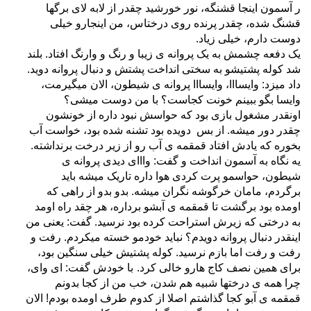
ر آسمون اینجا قشنگه، نور خورشید چقدر از لابه لای برگها
قشنگ شده، چقدر پرنده روی درختاس، من اینجارو خیلی
دوست دارم، خیلی زیاد.
یک دفعه چشمش به یک پروانه ی زیبا و رنگ و وارنگ افتاد. بلند
شد کوله پشتیشو به سختی انداخت پشتش و دنبال پروانه دوید.
داد میزد: وایسااا، وایسااا پروانه ی شیطون، الان میگیرمت،
وایسا بگو ببینم خونت کجاست؟ با من دوست میشی؟
اونقدر مشغول بازی بود که حواسش نبود داره از خونشون
چقدر دور میشه. از بس دویده بود تشنه شده بود، خواست آب
بخوره که یادش افتاد قمقمه ی آب رو از زیر درخت برنداشته.
یه نگاه به آسمون انداخت و گفت: وااای دیدی پروانه ی
شیطون، حواسمو پرت کردی هوا داره تاریک میشه باید
برگردم، مامان خرگوشه نگران میشه. بدو بدو از راهی که
اومده بود برگشت تا قمقمه ی آبشو برداره، هر چقد راه اومد
به درختی که زیرش استراحت کرده بود نرسید. گفت: یعنی من
اینقدر دنبال پروانه دویدم؟ نباید خودمو خسته میکردم. رفت و
رفت و رفت اما بازم نرسید. کوله پشتیش خیلی سنگین بود،
برای همین نصف کاج هارو خالی کرد.
با خودش گفت: ای وای،
چرا همه ی درختها شبیه هم شدن، خب من از کجا بدونم
قمقمه ی آبو کجا گذاشتم اصلا از کدوم طرف اومده بودم! الان