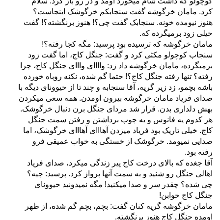
کوچولو که داشت شام میخورد اومد و در رو باز کرد. سلام
کرد. مامان خرگوشه گفت سنجابکم خرگوشک اینجاست؟
هنوز نیومده خونه. سنجابک گفت چی؟! هنوز برنگشته؟! گفت
خیلی زود برمیگرده که.
مامان خرگوشه که ترسیده بود پرسید: مگه کجا رفته؟!
سنجاب کوچولو مکثی کرد و گفت: جنگل کاج، اما گفت زود
برمیگرده، مامان خرگوشه داد زد: واااای وااای جنگل کاج، چرا
رفته؟ تنها‌ رفته جنگل کاج؟! حتما گم شده، نکنه روباه خورده
باشه بچمو، زد زیر گریه، آقا سنجابه و چند تا از حیوونای دیگه با
صدای فریاد مامان خرگوشه بیرون اومدن. همه سعی میکردن
بهش دلداری بدن. قرار شد مردای جنگل برن دنبال خرگوشک.
هر کدوم یه فانوس و یه چوب برداشتن و رفتن سمت جنگل
کاج. خیلی تاریک بود فریاد میزدن آهااای آهااای خرگوشک، اما
صدایی نمیومد. خرگوشک از خستگی به خواب عمیقی فرو
رفته بود.
آقا جغده که بالای درخت کاج پیر زندگی میکرد، صدای فریاد
اهالی جنگل رو شنید و به سمت آنها پرواز کرد. پرسید: چیه؟
چی شده؟ چقدر سر و صدا میکنید! مگه نمیدونید حیوونای
جنگل کاج خوابن!
مامان خرگوشه گریه کنان گفت: بچم، بچم گم شده، از ظهر
.
اومده جنگل کاج هنوز برنگشته