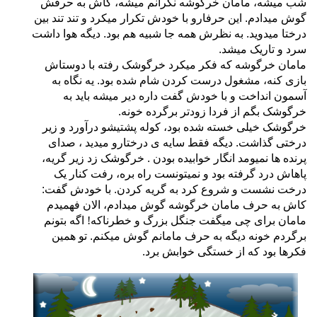
شب میشه، مامان خرگوشه نگرانم میشه، کاش به حرفش
گوش میدادم. این حرفارو با خودش تکرار میکرد و تند تند بین
درختا میدوید. به نظرش همه جا شبیه هم بود. دیگه هوا داشت
سرد و تاریک میشد.
مامان خرگوشه که فکر میکرد خرگوشک رفته با دوستاش
بازی کنه، مشغول درست کردن شام شده بود. یه نگاه به
آسمون انداخت و با خودش گفت داره دیر میشه باید به
خرگوشک بگم از فردا زودتر برگرده خونه.
خرگوشک خیلی خسته شده بود، کوله پشتیشو درآورد و زیر
درختی گذاشت. دیگه فقط سایه ی درختارو میدید ، صدای
پرنده ها نمیومد انگار خوابیده بودن . خرگوشک زد زیر گریه،
پاهاش درد گرفته بود و نمیتونست راه بره، رفت کنار یک
درخت نشست و شروع کرد به گریه کردن. با خودش گفت:
کاش به حرف مامان خرگوشه گوش میدادم، الان فهمیدم
!
مامان برای چی میگفت جنگل بزرگ و خطرناکه
اگه بتونم
برگردم خونه دیگه به حرف مامانم گوش میکنم. تو همین
فکرها بود که از خستگی خوابش برد.