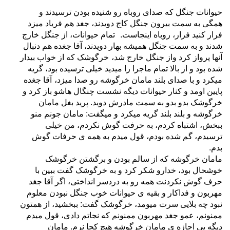
حیوانات جنگل که صدای روباه رو شنیده بودن ترسیدند و
همگی به سمت بیرون جنگل کاج دویدند، جغد هم فریاد میزد
فرار کنید فرار، روباه اینجاست.
تمام حیوانات، از جنگل خارج
شدند و به سمت جنگل همیشه بهار دویدند، آقا جغده هم دنبال
آنها پرواز کرد واز جنگل خارج شد،
خرگوشک که از خواب بیدار
شده بود و از بالا تمام ماجرا را میدید خیلی ترسیده بود، گریه
میکرد و با صدای بلند مامان خرگوشه رو صدا میزد،
آقا جغده
پایین اومد و کنار حیوانات دیگه نشست چنگال هاشو باز کرد و
خرگوشک بدو بدو به سمت مادرش دوید. پرید بغل مامان
خرگوشه و بلند بلند گریه میکرد
و میگفت: مامان جونم منو
ببخش، اشتباه کردم، به حرفت گوش نکردم، من خیلی
ترسیدم، گم شده بودم، قول میدم به همه ی حرفات گوش
بدم.
مامان خرگوشه که از سالم بودن و برگشتن خرگوشک
خوشحال بود، خدارو شکر کرد و به خرگوشک گفت ببین با
حرف گوش نکردنت همه رو به دردسر انداختی، اگر آقا جغد
مهربون و فداکار و بقیه ی حیوانات خوب جنگل نبودن معلوم
نبود چه بلایی سرت میومد، خرگوشک گفت: ببخشید، از همتون
ممنونم، عمو جغد مهربون ممنونم که نجاتم دادی، قول میدم
دیگه بی اجازه ی مامان خرگوشه هیچ کجا نرم. مامان