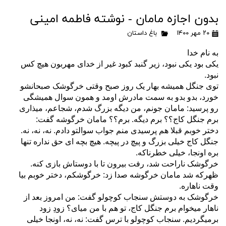
بدون اجازه مامان - نوشته فاطمه امینی
۲۰ مهر ۱۴۰۰
باغ داستان
به نام خدا
یکی بود یکی ‌نبود، زیر گنبد کبود غیر از خدای مهربون هیچ کس
نبود.
توی جنگل همیشه بهار یک روز صبح وقتی خرگوشک صبحانشو
خورد، بدو بدو به سمت مادرش اومد و همون سوال همیشگی
رو پرسید: مامان جونم، من دیگه بزرگ شدم، شجاعم، میذاری
برم جنگل کاج؟؟ برم دیگه. برم؟؟ مامان خرگوشه گفت:
دختر خوبم قبلا هم پرسیدی منم جواب سوالتو دادم. نه، نه، نه.
جنگل کاج خیلی بزرگ و پیچ در پیچه. هیچ بچه ای حق نداره تنها
بره اونجا، خیلی خطرناکه.
خرگوشک ناراحت شد، رفت بیرون تا با دوستاش بازی کنه.
ظهرکه شد مامان خرگوشه صدا زد: خرگوشکم، دختر خوبم بیا
وقت ناهاره.
خرگوشک به دوستش سنجاب کوچولو گفت: من امروز بعد از
ناهار میخوام برم جنگل کاج، تو هم با من میای؟ زودِ زود
برمیگردیم. سنجاب کوچولو با ترس گفت: نه، نه، اونجا خیلی