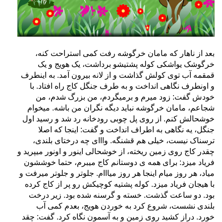
بعد از ناهار که مامان خرگوشه رفت کمی استراحت کنه،
خرگوشک یواشکی کوله پشتیشو برداشت، یک هویج و یک
قمقمه آب توی کولش گذاشت و از لانه بیرون آمد. به اینطرف
و اونطرف نگاهی انداخت و به طرف جنگل کاج راه افتاد. با
خودش گفت: زود میرم و برمیگردم، من بزرگ شدم، من
شجاعم، مامان خرگوشه نباید دیگه نگران من باشه. میخوام
خوشحالش کنم. از روی پل چوبی رودخانه رد شد و رسید اول
جنگل، یه نگاهی به اطراف انداخت و گفت: اینجا که اصلا
ترسناک نیست، خیلی هم قشنگه. وااای چه درختای بلندی،
چقدر کاج روی زمین ریخته، از خوشحالی اینور و اونور میپرید و
فریاد میزد: برای همه ی دوستانم کاج میبرم، حتما خوششون
میاد، هر روز میام اینجا هر روز میااام. جلوتر و جلوتر میرفت و
با هیجان فریاد میزد. کوله پشتیه کوچیکش رو پر از کاج کرده
بود. دو ساعت گذشت. خسته و گرسنه شده بود. زیر درخت
بلندی نشست، شروع کرد به خوردن هویج، بعدم کمی آب
خورد. دراز کشید روی زمین و به آسمون نگاه کرد. گفت: چقد