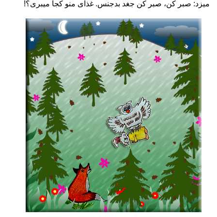
میزد: صبر کن، صبر کن جغد بدجنس. غذای منو کجا میبری؟!