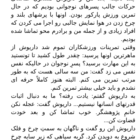
حرکات جالب پسرهای نوجوانی بودیم که در حال
تمرین ورزش پارکور بودن. اونها با پرشهای بلند و
چرخ زدن در هوا نمایش جالبی رو اجرا می کردن که
افراد زیادی و از جمله من و برادرم محو تماشا شده
بودیم.
وقتی تمرینات ورزشکاران تموم شد داریوش از
ماهرترین اونها پرسید: چقدر طول کشید تا تونستید
به این مهارت برسید؟ پسرِ نوجوان در حالیکه نفس
نفس می زد گفت: من سه سالی هست که به طور
مرتب تمرین می کنم. البته هنوز کاملاً حرفه ای
نشدم و باید خیلی بیشتر تمرین کنم.
به داریوش گفتم: یادت رفته؟ ما به دنبال اثبات
قدرتهای انسانها نیستیم... داریوش گفت: عجله نکن
خانمِ پژوهشگر. خوب تماشا کن و بعد خودت
قضاوت کن...
داریوش این رو گفت و ناگهان به سمتِ چرخ و فلک
شروع به دویدن کرد. گربه سیاهی که زیر سایه چرخ