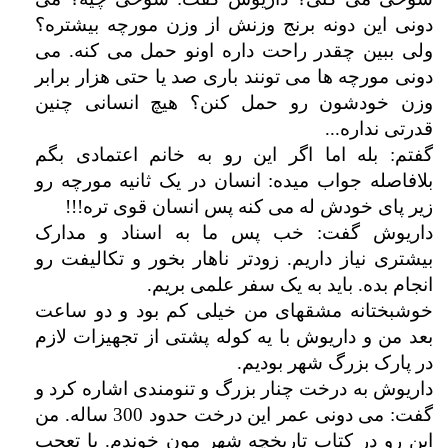
دونی این دونه برنج وزنش از وزن مورچه بیشتره؟
ولی ببین چقدر راحت داره اونو حمل می کنه. می
دونی مورچه ها می تونند باری صد یا حتی هزار برابر
وزن خودشون رو حمل کنن؟ هیچ انسانی چنین
قدرتی نداره...
گفتم: بله اما اگر این رو به خانم اعتمادی بگم
بلافاصله جواب میده: انسان در یک ثانیه مورچه رو
زیر پای خودش له می کنه پس انسان قوی تره!!!
داریوش گفت: خب پس ما به اسناد و مدارک
بیشتری نیاز داریم. زودتر ناهار بخور و تکالیفت رو
انجام بده. باید به یک سفر علمی بریم.
خوشبختانه مشقهای من خیلی کم بود و دو ساعت
بعد من و داریوش با یه کوله پشتی از تجهیزات لازم
در پارک بزرگ شهر بودیم.
داریوش به درخت چنار بزرگ و تنومندی اشاره کرد و
گفت: می دونی عمر این درخت حدود 300 ساله. من
این رو در کتاب تاریخچه شهر مون خوندم. با تعجب