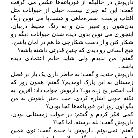
داریوش در حالیکه از قورباغه‌ها عکس می گرفت
گفت: این که چیزی نیست. خیلی از حیوانات مثل
آفتاب پرست، سفره‌ماهی و هشت‌پا می تونن رنگ
بدن‌شون رو تغییر بدن و به رنگ محیط دربیان.
اینجوری می تونن بدون دیده شدن حیوانات دیگه رو
شکار کنن و از دست شکارچی ها هم در امان باشن.
هیچ انسانی رو دیدی که چنین قدرتی داشته باشه؟
گفتم: من ندیدم ولی شاید خانم اعتمادی دیده
باشه...
داریوش خندید و گفت: به خاطر داری یک بار در فصل
زمستان به این پارک اومدیم؟ گفتم: همون روز که
آب استخر یخ زده بود؟ داریوش جواب داد: آفرین. به
نکته خوبی اشاره کردی. خب دخترِ باهوش به من
بگو اون روز این قورباغه‌ها کجا بودن؟
کمی فکر کردم و گفتم: در خواب زمستانی بودن.
داریوش گفت: بله درسته. اما کجا؟
گفتم: نمی‌دونم. داریوش با خنده گفت: تویِ همین