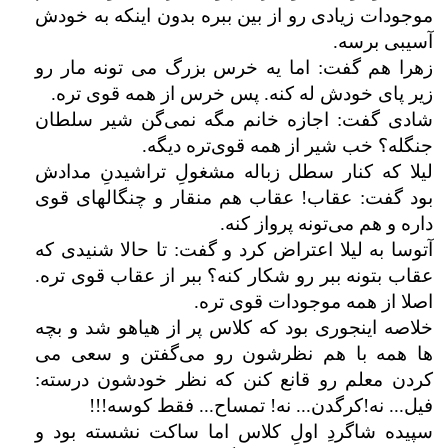
موجودات زیادی رو از بین ببره بدون اینکه به خودش
آسیبی برسه.
زهرا هم گفت: اما یه خرس بزرگ می تونه مار رو
زیر پای خودش له کنه. پس خرس از همه قوی تره.
شادی گفت: اجازه خانم مگه نمی‌گن شیر سلطان
جنگله؟ خب شیر از همه قوی‌تره دیگه.
لیلا که کنار سطل زباله مشغولِ تراشیدنِ مدادش
بود گفت: عقاب! عقاب هم منقار و چنگالهای قوی
داره و هم می‌تونه پرواز کنه.
آتوسا به لیلا اعتراض کرد و گفت: تا حالا شنیدی که
عقاب بتونه ببر رو شکار کنه؟ ببر از عقاب قوی تره.
اصلا از همه موجودات قوی تره.
خلاصه اینجوری بود که کلاس پر از هیاهو شد و بچه
ها همه با هم نظرشون رو می‌گفتن و سعی می
کردن معلم رو قانع کنن که نظر خودشون درسته:
فیل... نه!کرگدن... نه! تمساح... فقط کوسه!!!
سپیده شاگردِ اولِ کلاس اما ساکت نشسته بود و