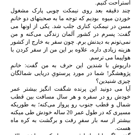
استراحت کنیم.
چند دقیقه بعد روی نیمکت چوبی پارک مشغول
خوردن میوه بودیم که توجه ما به صحبتهای دو خانمِ
مسن در نیمکتِ کناری جلب شد. یکی از اونها می
گفت: پسرم در کشور آلمان زندگی می
کنه و من
نمی‌تونم به دیدنش برم. چون سفر به خارج از کشور
هزینه زیادی داره، علاوه بر این من از سفر کردن با
هواپیما می ترسم.
داریوش با شندین این حرف به من گفت: خانمِ
پژوهشگر! شما در مورد پرستویِ دریایی شمالگان
چیزی شنیدین؟
آیا می دونید این پرنده شگفت انگیز بیشتر عمر
خودش رو در سفره و هر سال مسافت بین قطب
شمال و قطب جنوب رو پرواز می‌کنه؛ به طوریکه
مسیری که در طول عمر 20 ساله خودش طی میکنه
بیشتر از سه بار سفرِ رفت و برگشت به کره ماه
هست.