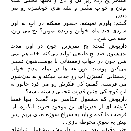
استخر یخ زده زیر گل و لای و لجنها مخفی شده
بودن و خواب مگس و پشه های خوشمزه رو می
دیدن.
گفتم: باورم نمیشه. چطور ممکنه در آبِ به اون
سردی چند ماه بخوابن و زنده بمونن؟ یخ می زنن،
خفه می شن...
داریوش گفت: یخ نمی‌زنن چون در اون مدت
بد‌ن‌‌شون ضدِ یخِ طبیعی تولید می‌کنه. خفه هم نمی
شن چون در خواب زمستانی با پوست
شون تنفس
می‌کنن. پوست قورباغه ها در تمام مدتِ خواب
زمستانی اکسیژن آب رو جذب میکنه و به بدن‌شون
می فرسته. گفتم: کی فکرش رو می کرد جانور به
این کوچیکی چنین قدرت عجیبی داشته باشه؟
داریوش که مشغول عکاسی بود گفت: اینها فقط
گوشه ای از قدرتهای این موجود حیرت انگیزه. اما
فرصت ما کمه و باید به سراغ سوژه بعدی بریم. پس
پیش به سویِ محوطه بازی...
چند دقیقه بعد من و داریوش مشغول تماشای