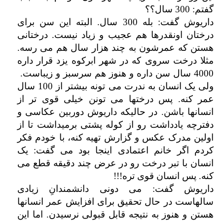
گفتم: 300 سال؟؟
داریوش گفت: بله 300 سال. البته این سن برای
درختان اونقدرها هم عجیب و زیاد نیست. درختانی
هستن که عمرشون به چند هزار سال هم می رسه.
مثلا درخت سروی که در شهر ابرکوه یزد قرار داره
4000 سال سن داره و هنوز هم سرسبز و زیباست.
ولی یک انسان به ندرت می تونه بیشتر از 100 سال
عمر کنه. پس درختها می تونن خیلی قوی تر از
انسانها باشن. در حالیکه داریوش دوربین عکاسی و
دفترچه یادداشت رو از کوله پشتی برمیداشت تا از
اولین مدرک عکس و گزارش تهیه کنه، با خودم فکر
کردم اگر خانم اعتمادی اینجا بود می گفت: یک
انسان با تبر درخت رو در عرض چند دقیقه قطع می
کنه. پس انسان قوی تره!!!
داریوش گفت: می دونی دانشمندانِ زیادی
سالهاست در حال تحقیق برای افزایش عمر انسانها
هستن و هنوز به نتیجه قابل قبولی نرسیدن. اما این