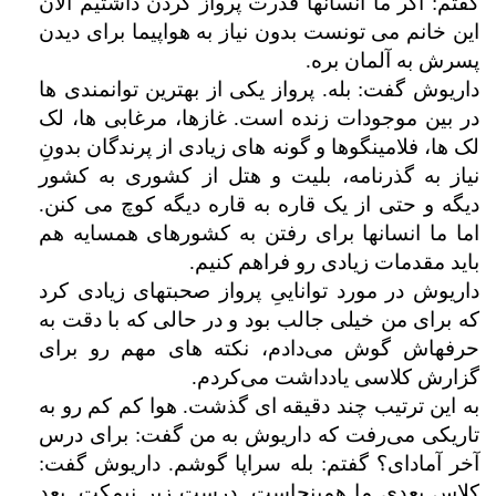
گفتم: اگر ما انسانها قدرت پرواز کردن داشتیم الان
این خانم می تونست بدون نیاز به هواپیما برای دیدن
پسرش به آلمان بره.
داریوش گفت: بله. پرواز یکی از بهترین توانمندی ها
در بین موجودات زنده است. غازها، مرغابی ها، لک
لک ها، فلامینگوها و گونه های زیادی از پرندگان بدونِ
نیاز به گذرنامه، بلیت و هتل از کشوری به کشور
دیگه و حتی از یک قاره به قاره دیگه کوچ می کنن.
اما ما انسانها برای رفتن به کشورهای همسایه هم
باید مقدمات زیادی رو فراهم کنیم.
داریوش در مورد تواناییِ پرواز صحبتهای زیادی کرد
که برای من خیلی جالب بود و در حالی که با دقت به
حرفهاش گوش می‌دادم، نکته های مهم رو برای
گزارش کلاسی یادداشت می‌کردم.
به این ترتیب چند دقیقه ای گذشت. هوا کم کم رو به
تاریکی می‌رفت که داریوش به من گفت: برای درس
آخر آماد‌ای؟ گفتم: بله سراپا گوشم. داریوش گفت:
کلاسِ بعدی ما همینجاست. درست زیر نیمکت. بعد