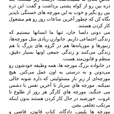
ذره بین رو از کوله پشتی برداشت و گفت: این ذره
بین رو بگیر و خوب به این مورچه های خستگی ناپذیر
نگاه کن که چطور آخرین ساعات روز رو هم مشغول
کار کردن هستند.
می دونی دلسا جان، تنها ما انسانها نیستیم که
زندگی اجتماعی داریم. جانوارنِ زیادی مثل مورچه‌ها،
زنبورها و موریانه‌ها هم در گروه های بزرگ با هم
زندگی می‌کنند و زندگی جمعی اونها بسیار دقیق،
منظم و قانو‌ن‌مند هست.
در خانواده بزرگ مورچه ها، همه وظیفه خودشون رو
می‌دونن و به درستی به اون عمل می‌کنن. هیچ
مورچه‌ای از زیرِ بارِ مسئولیتی که داره شونه خالی
نمیکنه. مورچه هایِ سرباز تا آخرین نفس با دشمن
می جنگند، مورچه هایِ کارگر هر روز از طلوع تا
غروب خورشید در حال کار کردن هستند بدون اینکه
مرتکب تخلفی بشن.
مورچه ها پلیس، دادگاه، کتاب قانون، قاضی و