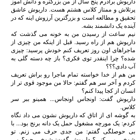
داریوش برادرم پنج سال از من بزرگتره و دانش آموز
پرتلاش و ممتاز کلاس هشتم هست. داریوش عاشق
تحقیق و مطالعه است و بزرگترین آرزوش اینه که در
آینده یک دانشمند بشه.
نیم ساعت از رسیدن من به خونه می گذشت که
داریوش هم از راه رسید. قبل از اینکه من چیزی از
ماجراهای اون روز تعریف کنم خودش پرسید: چیزی
شده؟ چرا اینقدر توی فکری؟ باز چه دسته گلی به
آب دادی؟؟؟
من هم از خدا خواسته تمام ماجرا رو براش تعریف
کردم و آخر سر هم گفتم: حالا من موجود قوی تر از
انسان از کجا پیدا کنم؟
داریوش گفت: اونجاس اونجاس... همینو ببر سر
کلاس.
به گوشه ای از اتاق که داریوش نشون می داد نگاه
کردم: یک مورچه مشغول حمل یک دانه برنج بود... با
بی حوصلگی گفتم: من جدی حرف می زنم. تو
شوخی می کنی؟ داریوش گفت: شوخی چیه؟ می