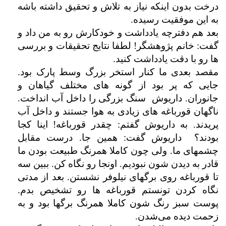
درخت بدون اینکه نیاز به تلاش و تحقیق داشته باشه
به این موفقیت رسیده.
بعد هم دفترچه یادداشت و خودکارش رو به من داد و
گفت: خانم پژوهشگر! لطفا نتایج تحقیقات و بررسی
ها رو با دقت یادداشت کنید.
مقصد بعدی ما کنار استخر بزرگ وسط پارک بود.
جایی که پر بود از گونه های مختلف گیاهان و
جانوران. داریوش سنگ بزرگی را داخل آب انداخت.
ناگهان قورباغه های زیادی به هوا جستند و داخل آب
پریدند. به داریوش گفتم: چقدر قورباغه! اینا کجا
بودند؟ داریوش گفت: همین جا. درست مقابل
چشمهای ما. ولی چون کاملا همرنگ طبیعت بودن ما
قادر به دیدن شون نبودیم. اونجا رو نگاه کن. ببین سه
تا قورباغه روی برگهای نیلوفر نشستن. بعد از مدتی
نگاه کردن تونستم قورباغه ها رو تشخیص بدم.
پوست سبز رنگ شون کاملا همرنگ برگها بود و به
زحمت دیده می‌شدن.