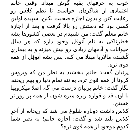
خوب به حرفهای بقیه گوش میداد. وقتی خانم
اعتمادی از شاگردان خواست تا نظم کلاس رو
رعایت کنن و بدون اجازه صحبت نکنن، سپیده اولین
کسی بود که دستش رو بالا گرفت و بعد از اجازة
خانم معلم گفت: من شنیدم در بعضی کشورها پشه
خطرناکی به نام آنوفِل وجود داره که هر سال
حیوانات و آدمهای زیادی رو نیش میزنه و به بیماریِ
کُشندة مالاریا مبتلا می کنه. پس پشه آنوفِل از همه
قوی تره.
پرنیان گفت: خانم ببخشید به نظر من که ویروس
کرونا از همه قوی تره. یه تنه تمام دنیا رو بهم ریخته.
نگار گفت: خانم پرنیان درست می گه. اصلا میکروبها
با اون قد و قواره ریزه میزه شون از همه پر زور تر
هستن.
کلاس داشت دوباره شلوغ می شد که ریحانه از آخرِ
کلاس بلند شد و گفت: اجازه خانم! به نظر شما
کدوم موجود از همه قوی تره؟