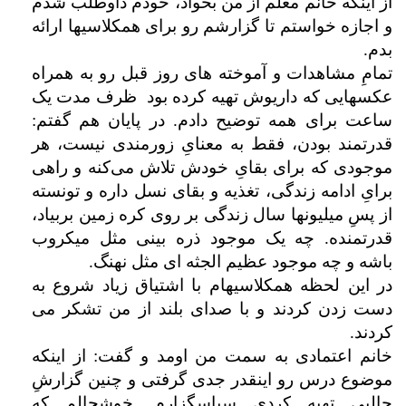
از اینکه خانم معلم از من بخواد، خودم داوطلب شدم
و اجازه خواستم تا گزارشم رو برای همکلاسیها ارائه
بدم.
تمامِ مشاهدات و آموخته های روز قبل رو به همراه
عکسهایی که داریوش تهیه کرده بود ظرف مدت یک
ساعت برای همه توضیح دادم. در پایان هم گفتم:
قدرتمند بودن، فقط به معنایِ زورمندی نیست، هر
موجودی که برای بقایِ خودش تلاش می‌کنه و راهی
برایِ ادامه زندگی، تغذیه و بقای نسل داره و تونسته
از پسِ میلیونها سال زندگی بر روی کره زمین بربیاد،
قدرتمنده. چه یک موجود ذره بینی مثل میکروب
باشه و چه موجود عظیم الجثه ای مثل نهنگ.
در این لحظه همکلاسیهام با اشتیاق زیاد شروع به
دست زدن کردند و با صدای بلند از من تشکر می
کردند.
خانم اعتمادی به سمت من اومد و گفت: از اینکه
موضوع درس رو اینقدر جدی گرفتی و چنین گزارشِ
جالبی تهیه کردی سپاسگزارم. خوشحالم که