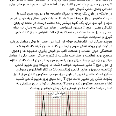
شود، ولی همین چرت دسی ثانیه ای در آماده سازی ماهیچه های قلب برای
انقباض بعدی نقش کلیدی دارد.
در حالیکه در طول یک چرخه ی پمپاژ، ماهیچه ها و دریچه های قلب با
سرعت منقبض و باز و بسته میشوند تا عملیات خون رسانی به خوبی انجام
شود و فرد تنها برای یک ثانیه بیشتر زنده بماند، درست در لحظه ی پایان
انقباض بطنی، موج T دستور استراحت را صادر می کند. به دنبال این پیام
عصبی سلول ها به مدت دو دهم ثانیه از حالت انقباض خارج شده، خون
گیری و استراحت میکنند.
هرچند سیکل این انقباضات، چرخه ای غیرارادی است اما برخی عوامل بیرونی
در ثبات این چرخه نقش مهمی ایفا می کنند. همان گونه که اشاره شد
هماهنگی میان اعصاب و عضلات قلب در فرمان پذیری ماهیچه ها و اجرای
صحیح روند فعالیت و استراحت عضلات فاکتوری حیاتی است. یکی از عوامل
موثر بر روی این چرخه میزان یون پتاسیم موجود در خون است که در اندازه
ی طول موج T تاثیر مستقیم خواهد داشت. تا جاییکه بروز هایپو کالمی
(پتاسیم پایین) و هایپر کالمی (پتاسیم بالا) در کنار انفارکتوس میوکارد
ممکن است علاه بر تغییر در طول موج، موجب معکوس شدن موج T نیز
بشوند. شکل زیر تغییر حالت موج T را به دنبال بروز هایپو کالمی شدید
نشان میدهد. معکوس شدن موج T پیامدهای ناگواری برای سلامتی به
دنبال خواهد داشت که در فرصتی دیگر بدان خواهیم پرداخت.