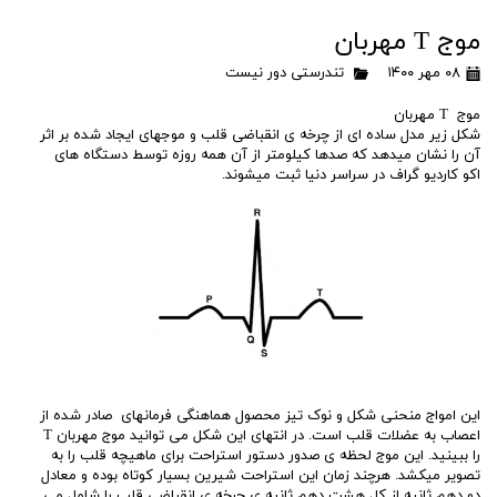
موج T مهربان
۰۸ مهر ۱۴۰۰
تندرستی دور نیست
​​موج T مهربان
شکل زیر مدل ساده ای از چرخه ی انقباضی قلب و موجهای ایجاد شده بر اثر
آن را نشان میدهد که صدها کیلومتر از آن همه روزه توسط دستگاه های
اکو کاردیو گراف در سراسر دنیا ثبت میشوند.
این امواج منحنی شکل و نوک تیز محصول هماهنگی فرمانهای صادر شده از
اعصاب به عضلات قلب است. در انتهای این شکل می توانید موج مهربان T
را ببینید. این موج لحظه ی صدور دستور استراحت برای ماهیچه قلب را به
تصویر میکشد. هرچند زمان این استراحت شیرین بسیار کوتاه بوده و معادل
دو دهم ثانیه از کل هشت دهم ثانیه ی چرخه ی انقباضی قلب را شامل می