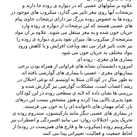
علاوه بر سلولهای عصبی که در دیواره ی روده جا دارند و
ترشحات آنها روی مغز تاثیر می گذارد، میکروب های موجود در
روده ها به
خصوص روده بزرگ نیز دارای ترشحات حاوی پیام
های عصبی هستند که این ترشحات از دیواره ی روده وارد
جریان خون شده و به مغز
منتقل می شوند. علاوه بر آن مواد
مترشحه از میکروب ها، میزان نفوذ پذیری دیواره ی روده را
نیز تحت تاثیر قرار می دهد وباعث افزایش و
یا کاهش ورود
مواد مختلف به جریان خون می شود.
بیماری های مغزی - روده ای
امروزه دانشمندان نشانه های فراوانی از همراه بودن برخی
بیماریهای مغزی - عصبی با بیماری های گوارشی یافته اند.
به طور مثال در کودکان مبتلا به اوتیسم که نوعی اختلال در
رشد اعصاب است، مشکلات گوارشی نیز گزارش شده و
بررسی ها نشان داده که
لایه ی سطحی روده در این کودکان
نفوذ پذیری بالایی پیدا کرده و هنوز مشخص نیست این درهای
باز، کدام مهمان های ناخوانده ای را به خون
می فرستند.
در بیماری های عصبی دیگر مانند پارکینسون، سندروم روده ی
تحریک پذیر، اختلالات روان- تنی مانند افسردگی و اضطراب نیز
میکروبیم
روده (میکروب ها و قارچ های همزیست در روده) از
لحاظ جمعیت و فعالیت، تغییراتی پیدا می کنند.