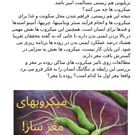
تریلیونی هم زیستی
مسالمت آمیز باشد.
میکروب ها چه می کنند؟
نتیجه این هم زیستی، فراهم شدن محل سکونت و غذا برای
میکروب ها و انجام فرآیند سنتز ویتامینها، چربیها، آمینو اسیدها
و قندها برای انسان
است. همچنین این میکروب ها نقش مهمی
در بالا بردن ایمنی بدن دارند تا جایی که به گفته محققان تقریبا
هشتاد درصد عملکرد ایمنی بدن در
روده ها برنامه ریزی می
شود. این پایان کار نیست، میکروب ها نقش به سزایی در
گسترش بافت مغز دارند.
مطالعات روی تاثیر میکروب های ساکن روده بر مغز و
بررسی این رابطه ی تنگاتنگ انسان را به فکر فرو می برد.
واقعا مغز اول ما کدام
است؟ روده یا مغز؟