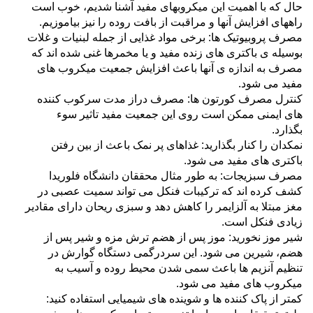
حال که با اهمیت این میکروبهای مفید آشنا شدیم، خوب است
راههای افزایش آنها و مراقبت از بافت روده را نیز بیاموزیم.
مصرف پروبیوتیک ها: برخی مواد غذایی از جمله لبنیات و غلات
بوسیله ی باکتری های زنده مفید و یا مخمرها غنی شده اند که
مصرف به
اندازه ی آنها باعث افزایش جمعیت میکروب های
مفید می شود.
کنترل مصرف کورتون ها: مصرف دراز مدت سرکوب کننده
های ایمنی ممکن است روی این جمعیت مفید تاثیر سوء
بگذارد.
نمکدان را کنار بگذارید: غذاهای پر نمک باعث از بین رفتن
باکتری های مفید می شود.
مصرف سبزیجات: به طور مثال محققان دانشگاه فلوریدا
کشف کرده اند که ترکیبات فنکل می تواند سمیت عصبی در
مغز مبتلا به آلزایمر را
کاهش دهد و سبزی ریحان دارای مقادیر
زیادی فنکل است.
شیر موز نخورید: موز پس از هضم ترش مزه و شیر پس از
هضم، شیرین می شود. این سردرگمی دستگاه گوارش در
تنظیم آنزیم ها باعث سمی
شدن محیط روده و آسیب به
میکروب های مفید می شود.
کمتر از پاک کننده ها و شوینده های شیمیایی استفاده کنید: