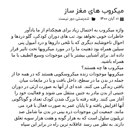
میکروب های مغز ساز
۰۱ آبان ۱۴۰۰
تندرستی دور نیست
واژه میکروب به احتمال زیاد برای هیچکدام از ما یادآور
خاطرات خوبی نخواهد بود. تب های دوران کودکی، گلو دردها و
احوال ناخوشایند
دیگری که با تلخی داروها و درد آمپول پنی
سیلین همراه بود ذهنیت ما را در مورد میکروبها تحت تاثیر قرار
داده اند. برای آشنایی بیشتر با این
موجودات وسیع الطیف با ما
همراه باشید.
میکروب ها چه هستند؟
میکروبها موجودات زنده میکروسکوپی هستند که در همه جا از
جمله در بدن ما در سطح، داخل بافت و یا در مایعات میان
بافتی زندگی می کنند.
عده ای از آنها به صورت ارثی در دوران
جنینی از بدن مادر به جنین منتقل می شوند و فعالیت خود را
آغاز می کنند. رفته رفته با بزرگ شدن
کودک تعداد و گوناگونی
آنها افزایش یافته و تا پایان عمر به صورت فعال با فرد می
مانند. جمعیت این موجودات ذره بینی در بدن ما شامل صد
تریلیون سلول است که به هزار گونه و هفت هزار سویه تعلق
دارند. به نظر می رسد عاقلانه ترین راه در برابر این سپاه