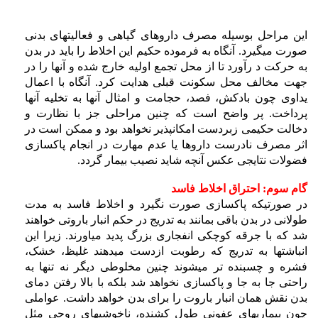
این مراحل بوسیله مصرف داروهای گیاهی و فعالیتهای بدنی
صورت میگیرد. آنگاه به فرموده حکیم این اخلاط را باید در بدن
به حرکت د رآورد تا از محل تجمع اولیه خارج شده و آنها را در
جهت مخالف محل سکونت قبلی هدایت کرد. آنگاه با اعمال
یداوی چون بادکش، فصد، حجامت و امثال آنها به تخلیه آنها
پرداخت. پر واضح است که چنین مراحلی جز با نظارت و
دخالت حکیمی زبردست امکانپذیر نخواهد بود و ممکن است در
اثر مصرف نادرست داروها یا عدم مهارت در انجام پاکسازی
فضولات نتایجی عکس آنچه شاید نصیب بیمار گردد.
گام سوم: احتراق اخلاط فاسد
در صورتیکه پاکسازی صورت نگیرد و اخلاط فاسد به مدت
طولانی در بدن باقی بمانند به تدریج در حکم انبار باروتی خواهند
شد که با جرقه کوچکی انفجاری بزرگ پدید میاورند. زیرا این
انباشتها به تدریج که رطوبت ازدست میدهند غلیظ، خشک،
فشره و چسبنده تر میشوند چنین مخلوطی دیگر نه تنها به
راحتی جا به جا و پاکسازی نخواهد شد بلکه با بالا رفتن دمای
بدن نقش همان انبار باروت را برای بدن خواهد داشت. عواملی
چون بیماریهای عفونی طول کشنده، ناخوشیهای روحی مثل