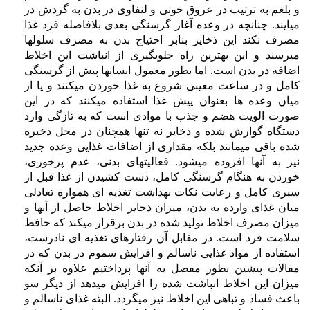
و بلغم به ترتیب در عروق خونی و لنفاوی در بدن به گردش در
میایند. چنانچه در وعده آغاز گرسنگی بعدی بلافاصله فرد غذا
مصرف نکند این ذخایر بنابر احتیاج بدن به مصرف سلولها
میرسند و این بهترین راه جلویگیری از انباشت این اخلاط
اضافه در بدن است. اما بطور معمول انسانها پیش از گرسنگی
کامل و در ساعت معینی شروع به غذا خوردن میکنند و یا از
میان وعده ها بعنوان پیش غذا استفاده میکنند که در این
صورت الویت هضم و جذب با موادی است که به تازگی وارد
دستگاه گوارش شده و ذخایر نه تنها همچنان در محل ذخیره
شده باقی میمانند بلکه مقداری از اضافات غذایی وعده جدید
نیز به آنها افزوده میشود. فعالیتهای بدنی، عدم پرخوری،
خوردن به هنگام گرسنگی کامل، دست کشیدن از غذا قبل از
سیری کامل و رعایت نکات بهداشت تغذیه ای همواره تعادلی
میان غذای وارده به بدن، میزان ذخایر اخلاط حاصل از آنها و
میزان مصرف اخلاط تولید شده در بدن برقرار میکند که حافظ
سلامت فرد است. در مقابل آن رفتارهای تغذیه ای نادرست،
استفاده از مواد غذایی ناسالم و افزایش سموم در بدن که در
مقالات پیشین بطور مفصل به آنها پرداختیم علاوه بر آنکه
میزان این اخلاط انباشت شده را افزایش میدهد از دیگر سو
باعث فساد و تباهی این اخلاط نیز میگردد. البته غذای ناسالم و