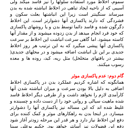
سموم، اخلاط مورد استفاده سلولها را نیز فاسد میکند ولی
آسیبی که از ناحیه ایجاد تباهی در اخلاط انباشته شده به بدن
میرساند سنگینتر است زیرا این انباشتها بعلت سکون و
فشردگی که دارند پاکسازی آنها دشوارتر است. این اخلاط
دگرگون شده و فاسد دائما توسط بدن و یا روشهای پاکسازی
که خود فرد انجام میدهد از بدن زدوده میشوند و از مقدار آنها
کاسته میشود. اما گاهی سرعت انباشت این اخلاط بر سرعت
پاکسازی آنها پیشی میگیرد که به این ترتیب هر روز اخلاط
جدیدی بر این تل انباشت اضافه میشود و در محلهای جدیدی(
بیشتر در بافتهای متخلخل) مثل ریه، کبد، روده ها و معده
رسوب میکنند.
گام دوم: عدم پاکسازی موثر
همانگونه که اشاره کردیم عملکرد بدن در پاکسازی اخلاط
اضافی به دلیل بالا بودن سرعت و میزان انباشته شدن آنها
کارآمدی لازم را نخواهد داشت و از طرفی دیگر اخلاط فاسد
شده ماهیت سیالی و روانی خود را از دست داده و چسبنده و
غلیظ شده اند که این مساله نیز پاکسازی آنها را دشوارتر
میسازد. در اینجا بدن به راهکارهای موثر و کمک کننده برای
دفع این اخلاط نیاز دارد و هر قدر این مرحله زودتر آغاز شود
دفع این فضولات نیز آسانتر خواهد بود. حکیم بوعلی سینا