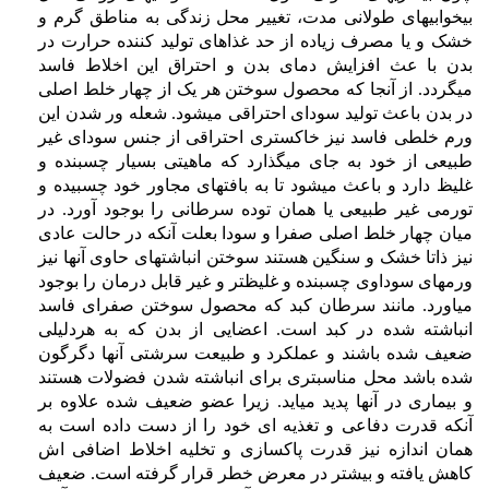
بیخوابیهای طولانی مدت، تغییر محل زندگی به مناطق گرم و
خشک و یا مصرف زیاده از حد غذاهای تولید کننده حرارت در
بدن با عث افزایش دمای بدن و احتراق این اخلاط فاسد
میگردد. از آنجا که محصول سوختن هر یک از چهار خلط اصلی
در بدن باعث تولید سودای احتراقی میشود. شعله ور شدن این
ورم خلطی فاسد نیز خاکستری احتراقی از جنس سودای غیر
طبیعی از خود به جای میگذارد که ماهیتی بسیار چسبنده و
غلیظ دارد و باعث میشود تا به بافتهای مجاور خود چسبیده و
تورمی غیر طبیعی یا همان توده سرطانی را بوجود آورد. در
میان چهار خلط اصلی صفرا و سودا بعلت آنکه در حالت عادی
نیز ذاتا خشک و سنگین هستند سوختن انباشتهای حاوی آنها نیز
ورمهای سوداوی چسبنده و غلیظتر و غیر قابل درمان را بوجود
میاورد. مانند سرطان کبد که محصول سوختن صفرای فاسد
انباشته شده در کبد است. اعضایی از بدن که به هردلیلی
ضعیف شده باشند و عملکرد و طبیعت سرشتی آنها دگرگون
شده باشد محل مناسبتری برای انباشته شدن فضولات هستند
و بیماری در آنها پدید میاید. زیرا عضو ضعیف شده علاوه بر
آنکه قدرت دفاعی و تغذیه ای خود را از دست داده است به
همان اندازه نیز قدرت پاکسازی و تخلیه اخلاط اضافی اش
کاهش یافته و بیشتر در معرض خطر قرار گرفته است. ضعیف