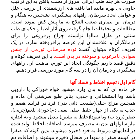
صورت هر چند طب ایرانی امروز از دست یافتن به این ترکیب
جاویی بی بهره مانده اما یافته های ارزشمندی از بررسی علل
و عوامل ایجاد سرطان، راههای پیشگیری، تشخیص به هنگام و
درمان این بیماری صعب العلاج به ما پیش کش نموده است.
مطالعات و تحقیقات انجام گرفته روی آثار اطبا و حکمای طب
سنتی در طول سالها توانسته چراغ پرفروغی را برای
درمانگران و علاقمندان این عرصه برافروخته سازد. در یک
تعریف کوتاه میتوان گفت:
توده سرطانی تورمی از جنس
سوادی نامرغوب و سوخته در بدن است.
با این تعریف کوتاه و
دقیق قصد داریم چگونگی ایجاد این تورم، ماهیت آن، راههای
پیشگیری و درمان آن را در سه گام مورد بررسی قرار دهیم.
گام اول: تجمع اخلاط و فساد آنها
هر ماده ای که به بدن وارد میشود خواه خوراکی یا دارویی
باشد ویا استنشاقی و جذبی، بنابر طبع سرشتی آن ماده و
همچنین مزاج جبلی(طبیعت ذاتی بدن) فرد در فرآیند هضم و
جذب به یکی از چهار خلط اصلی یعنی دم(خون)، بلغم(چربی)،
صفرا(زرداب) ویا سودا(خلط ته نشین) تبدیل میشود و به اندازه
نیاز سلولهای بدن به مصرف میرسد. اضافات اخلاط تولید شده
در اندامهای مربوط به خود ذخیره میشوند. بدین گونه که صفرا
در کیسه صفرا و سودا در طحال ذخیره میشوند و اضافات دم