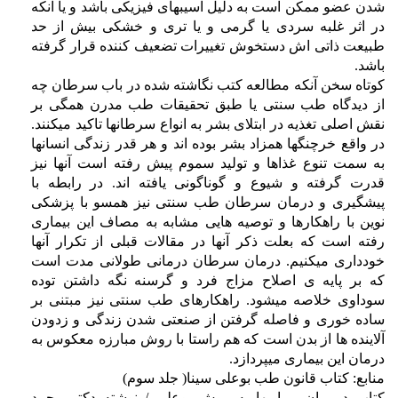
شدن عضو ممکن است به دلیل آسیبهای فیزیکی باشد و یا آنکه
در اثر غلبه سردی یا گرمی و یا تری و خشکی بیش از حد
طبیعت ذاتی اش دستخوش تغییرات تضعیف کننده قرار گرفته
باشد.
کوتاه سخن آنکه مطالعه کتب نگاشته شده در باب سرطان چه
از دیدگاه طب سنتی یا طبق تحقیقات طب مدرن همگی بر
نقش اصلی تغذیه در ابتلای بشر به انواع سرطانها تاکید میکنند.
در واقع خرچنگها همزاد بشر بوده اند و هر قدر زندگی انسانها
به سمت تنوع غذاها و تولید سموم پیش رفته است آنها نیز
قدرت گرفته و شیوع و گوناگونی یافته اند. در رابطه با
پیشگیری و درمان سرطان طب سنتی نیز همسو با پزشکی
نوین با راهکارها و توصیه هایی مشابه به مصاف این بیماری
رفته است که بعلت ذکر آنها در مقالات قبلی از تکرار آنها
خودداری میکنیم. درمان سرطان درمانی طولانی مدت است
که بر پایه ی اصلاح مزاج فرد و گرسنه نگه داشتن توده
سوداوی خلاصه میشود. راهکارهای طب سنتی نیز مبتنی بر
ساده خوری و فاصله گرفتن از صنعتی شدن زندگی و زدودن
آلاینده ها از بدن است که هم راستا با روش مبارزه معکوس به
درمان این بیماری میپردازد.
منابع: کتاب قانون طب بوعلی سینا( جلد سوم)
کتاب در مان بیماریها به روش بوعلی / نوشته دکتر محمد