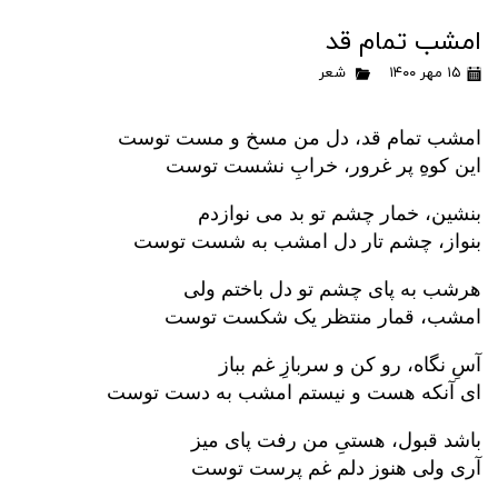
امشب تمام قد
۱۵ مهر ۱۴۰۰
شعر
امشب تمام قد، دل من مسخ و مست توست
این کوهِ پر غرور، خرابِ نشست توست
بنشین، خمار چشم تو بد می نوازدم
بنواز، چشم تار دل امشب به شست توست
هرشب به پای چشم تو دل باختم ولی
امشب، قمار منتظر یک شکست توست
آسِ نگاه، رو کن و سربازِ غم بباز
ای آنکه هست و نیستم امشب به دست توست
باشد قبول، هستیِ من رفت پای میز
آری ولی هنوز دلم غم پرست توست