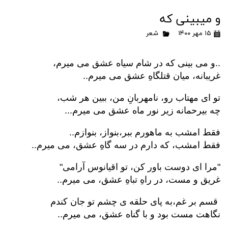
و میبینی که
۱۵ مهر ۱۴۰۰
شعر
..
و می بینی که در شام سیاه عشق می میرم،
غریبانه، میان قتلگاهِ عشق می میرم..
تو ای مهتاب رو، نامهربانِ من، ببین هر شب،
چه بیرحمانه زیر نور ماه عشق می میرم...
فقط امشب به ماهورم ببر،بنواز، بنوازم..
فقط امشب، که دارم در سه گاهِ عشق، می میرم..
"
مرا ای دوست باور کن، تو اقیانوس آرامی
"
غریق و مست، در راهِ تباهِ عشق، می میرم..
قسم بر غم،به پای حلقه ی چشم تو جان کندم
نگاهت مست بود و با گناه عشق، می میرم..