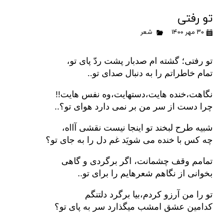
تو رفتی
۳۰ مهر ۱۴۰۰
شعر
تو رفتی؛ گشته ام صدبار پشت ردّ پای تو،
تمام خاطراتم را به دنبال صدای تو..
نگاهت،خنده هایت،دستهایت،وه نفس هایت!!
چرا دست از سر من بر نمی دارد هوای تو؟..
شبیه طرح لبخند تو اینجا نیست نقشی آااه،
چه کس با خنده می شویَد غم دل را به جای تو؟
تمامم وقف چشمانت، اگر برگردی و گاهی
بخوانی از نگاهم شعرهایم را برای تو..
تو را من آرزو کردم،بیا برگرد دلتنگم
کدامین عشق امشب میگذارد سر به پای تو؟