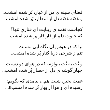
فضای سینه ی من از غبار، پُر شده امشب..
و غصّه غصّه دل از انتظار، پُر شده امشب..
کجاست نغمه ی زیبایت ای قناریِ تنها؟
که خلوت دلم از قار قار پر شده امشب..
بیا که در هوس آن نگاه آبی مستت
تنم ز شرجی دریا کنار پُر شده امشب..
و نُت به نُت بنوازم، که در هوای دو دستت
چهار گوشه ی دل از حصار پُر شده امشب..
غمت بخیر، شبت هم..، نیامدی که بگویم:
رسیده ای و هوا از بهار پُر شده امشب!!...