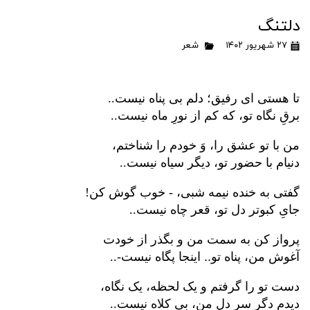
دلتنگ
۲۷ شهریور ۱۴۰۲
شعر
..
تا هستی ای رفیق؛ دلم بی پناه نیست
..
برقِ نگاه تو، که کم از نورِ ماه نیست
من با تو عشق را، وَ خودم را شناختم،
..
دنیام با حضور تو، دیگر سیاه نیست
!
گفتی به خنده نیمه شبی، - خوب گوش کن
..
جایِ کبوتر دل تو، قعر چاه نیست
پرواز کن به سمت من و بگذر از خودت
-..
آغوش من، پناه تو.. اینجا پگاه نیست
دست تو را گرفتم و یک لحظه، یک نگاه،
..
دیدم دگر سرِ دل من، بی کلاه نیست