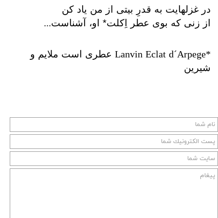
در غزلهایت به قدرِ بیتی از من یاد کن
...
از زنی که بوی عطر اِکلت* او، آشناست
*Lanvin Eclat d´Arpege
عطری است ملایم و
شیرین