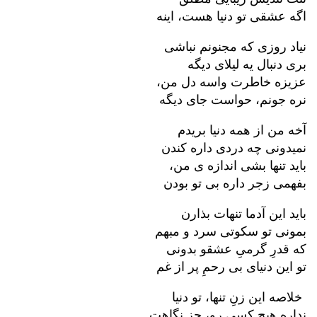
اگه عشقی تو دنیا هست، اینه
نیاد روزی که مجنونم نباشی
بری دنبال یه لیلای دیگه
عزیزه خاطرت واسه دل من،
نره جونم، حواست جای دیگه
آخه من از همه دنیا بریدم
نمیدونی چه دردی داره کندن
باید تنها بشی اندازه ی من،
بفهمی زجر داره بی تو بودن
باید این آدما تنهات بذارن
بمونی تو سکوتی سرد و مبهم
که قدرِ گرمیِ عشقو بدونی
تو این دنیای بی رحمِ پر از غم
خلاصه این زنِ تنها، تو دنیا
نداره هیچ کسی رو، جز نگاهت