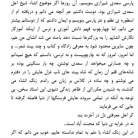
پارسی سعدی شیرازی بنویسم.. آن روزها اگر موضوع انشاء شیخ اجل
سعدی
شیرازی بود، دوست داشتم هر آنچه می دانم و دریافته ام از
اسطوره ی نظم و نثر پارسی بنویسم و ایمان داشتم
که از دوستانم بیشتر
می دانم، اما چهارچوب فهم دانش آموزی و ترس از اینکه آموزگار
نگارش انشایم را به
بزرگترها نسبت دهد باعث می شد انشای من هم،
چون سایرین محدود شود به معرفی زادگاه و کتاب و چند بیت
شعر....
و
اما امروز، امروز که نه چارچوبیست و نه ترسی، دانستم که هیچ نمیدانم
و چه جسارتی میخواهد از سعدی
نوشتن. چه بار سنگینی بوده بر
شانه‌های قلم آن زمان که شاه بیت های ناب غزل هایش را در دفترم
می نوشتم و
چه ساده در کلاس بر زبان می راندم.
زنگ انشاء می
گذشت به شنیدن مکرراتی از ظاهر زندگی دنیوی این استاد سخن، بی
توجه به آنکه در تمامی
سروده هایش فرسنگها از دنیا فاصله گرفته تا
جایی که می فرماید:
گر اهل معرفتی دل در آخرت بند
نه در خرابه ی دنیا که محنت آباد است...
در این زنگ انشاء با علم به تمام ندانسته هایم، خوب می دانم که اگر