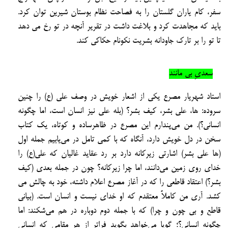
سفر، کام یاران گلستان را به فصاحت نظام بوستان
شیرین توان کرد.
باید که مجاهدت کرد و بلاغت داشت در تقریر آنچه در تو رخ می
دهد
تا تو را بر تارک جاودانه
بشریت نکونام حکاکی کند.
سعدیِ بی مانند
استاد شهریار مصرع یکی از اشعار خویش در وصف علی (ع) را چنین
سروده: ها، علی بشر، کیف
بشر؟ (بله علی نیز انسان است، اما چگونه
انسانی؟).
من می‌پندارم این مصرع در ظاهرساده و کوتاه، یک کتاب
سخن در دل خویش دارد، آنگاه که با کمی تامل
در می‌یابیم جمله اول
(ها علی بشر) اشارتی زیرکانه دارد بر رد عقاید غالیان که علی(ع) را
خدای روی
زمین می‌دانند، اما چرا زیرکانه؟ چون در جمله بعدی (کیف
بشر؟) اعتقاد قاطعی را که در آغاز مصرع اع
لام داشته، خود به چالش می
کشد. آری من کاملاً معتقدم که او خدای نیست و انسان است.
(بیانی
قاطع و بی چون و چرا) که با جمله دوم دوباره در هم می‌شکند:
اما
چگونه انسانی؟؛ گویا می‌خواهد بگوید فراتر از هر مقامی که انسانی