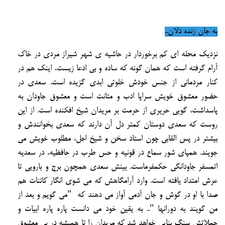
به جان زنده دلان..
نزدیک محله ای کم برخوردار در حاشیه ی شهر شیراز مردی در خاک
آرام گرفته است که همان گونه که ساده و
بی ادعا زیست، اینک هم در
کنار مردمانی از جنس خودش خلوتی ابدی گزیده است.
سعدی در
حضور معشوق خویش سراپا ادب و متانت است و معشوق جاودان به
پاسداشت، گویی حریری از
حرمت بر مریدان شیخ افکنده است. از این
روست که سعدی دوستان کمتر دل آن دارند که سعدی بخوانندش و
بیشتر در پس القابی چون استاد سخن و شیخ اجل، مطلوب خویش می
جویند. همپای شور سماع در قونیه و حس
طرب در حافظیه، در سعدیه
اتمسفر جاودانگی حکمفرماست. بینش سعدی همچون برج و بارویی تا
عرش امتداد
یافته است. وارد آرامگاهش که می شوی انگار کائنات هم
صدا با او در گوش و جان آدمی آواز می دهند که
"می گویم و بعد از
من گویند به دورانها "..
به یقین خود می دانست پاره پاره ابیات و
جملاتش سنگ بنایی خواهد شد که مریدان را تا همیشه در پی معشوق