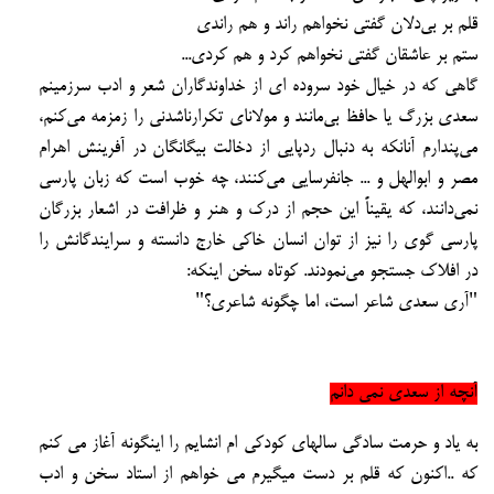
قلم بر بی
دلان گفتی نخواهم راند و هم راندی
ستم بر عاشقان گفتی نخواهم کرد و هم کردی...
گاهی که در خیال خود سروده ای از خداوندگاران شعر و ادب سرزمینم
سعدی بزرگ یا حافظ بی‌مانند و
مولانای تکرار‌ناشدنی را زمزمه می‌کنم،
می‌پندارم آنانکه به دنبال رد‌پایی از دخالت بیگانگان در آفرینش
اهرام
مصر و ابوالهل و ... جانفرسایی می‌کنند، چه خوب است که زبان پارسی
نمی‌دانند، که یقیناً این حجم
از درک و هنر و ظرافت در اشعار بزرگان
پارسی گوی را نیز از توان انسان خاکی خارج دانسته و
سرایندگانش را
در افلاک جستجو می‌نمودند.
کوتاه سخن اینکه:
"آری سعدی شاعر است، اما چگونه شاعری؟"
آنچه از سعدی نمی دانم
به یاد و حرمت سادگی سالهای کودکی ام انشایم را اینگونه آغاز می کنم
که ..اکنون که قلم بر دست میگیرم
می خواهم از استاد سخن و ادب