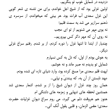
دزدیده در شمایل خوب تو بنگریم..
اولین غزلی بود که از شیخ اجل خواندم،
برای من تشنه ی شع
ر
گویی
این غزل سعدی آب فرات بود.
هر بیتی که میخواندم،
از سرسره ی
ذهنم سرازیر می شد به سمت قلبم؛
نه بوی مِهر می شنویم از تو ای عجب
نه روی آن که مهر دگر کس بپروریم...
چندبار از ابتدا تا انتها غزل را دوره کردم،
از بر شدم.
رفتم سراغ غزلی
دیگر..
به هوش بودم از اول،
که دل به کس نسپارم
شمایل تو بدیدم نه صبر ماند و نه هوشم..
ابهت قلم سعدی مرا مسخ کرده بود،
وارد دنیای تازه ای شده بودم.
عهد نابستن از آن به، که ببندیّ و نپایی...
همان روز چند غزل از دیوان شیخ را از بر شدم،
اشعار سعدی شد
همنشین لحظه های تنهایی و زمزمه های دلتنگی ام.
هنوز هم هروقت دلم می گیرد،
می روم سراغ دیوان غزلیات حضرت
سعدی؛
مضی الزمان، و قلبی یقول أنّک آتی...