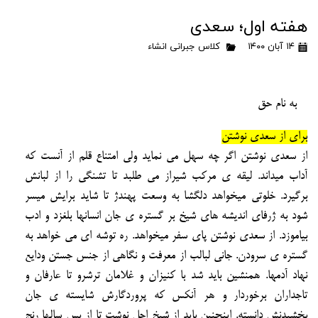
هفته اول؛ سعدی
۱۴ آبان ۱۴۰۰
کلاس جبرانی انشاء
به نام حق
برای از سعدی نوشتن
از سعدی نوشتن اگر چه سهل می نماید ولی امتناع قلم از آنست که
آداب میداند. لیقه ی مرکب شیراز می
طلبد
تا تشنگی را از لبانش
برگیرد. خلوتی میخواهد دلگشا به وسعت پهندژ تا شاید برایش میسر
شود به ژرفای
اندیشه های شیخ بر گستره ی جان انسانها بلغزد و ادب
بیاموزد.
از سعدی نوشتن پای سفر میخواهد. ره توشه ای می
خواهد به
گستره ی سرودن. جانی لبالب از معرفت و نگاهی از جنس جستن ودایع
نهاد آدمها. همنشین باید شد
با کنیزان و غلامان ترشرو تا عارفان و
تاجداران برخوردار و هر آنکس که پروردگارش شایسته
ی
جان
بخشیدنش
دانسته.
اینچنین باید از شیخ اجل نوشت تا از پس سالها رنج