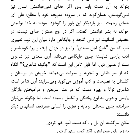
بتواند به آن دست یابد. پس اگر
خدای نمی‌خوانمش انسان نیز
نمی‌گویمش.
همان
گونه که در سروده معروف خود با مطلع: علی ای
همای رحمت... نیز باردیگر این باور را گوشزد
نموده: نه خدا توانمش
خواند، نه بشر توانمش گفت...
اگر در اوج همتراز خدای نیست، در
حضیض انسانیت نیز نمی گنجد و جایگاهی دارد میان این دو...
تعبیری
ناب که من "شیخ اجل سعدی" را نیز در جهان ژرف و پرشکوه شعر و
ادب پارسی شایسته چنین
جایگاهی می‌دانم.
آری سعدی نیز شاعری
ست از همین دیار، اما قابل تامل این است که "چگونه شاعری؟"
آنگاه
که از سر دانش و تجربه و معرفت بی‌همانند خویش در بوستان و
گلستان به نصیحت و ادب آموزی
می‌گوید ومی‌سراید؛ آری شاعر است.
شاعری توانا و چیره دست که در هنر سرودن و درآمیختن واژگان
پارسی و عربی به اوج پختگی و تکامل رسیده است، اما چگونه می‌توان
سراینده چنین سخنان پرمایه و
نغزی را انسانی همردیف انسانهای دیگر
دانست؛
مکن سرگشته آن دل را، که دست آموز غم کردی
به زیر پای هجرانش، لگد کوب ستم کردی