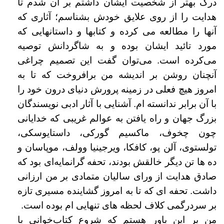
درک بهتر از شخصیت ایشان داشتم بر آن شدم تا
هدایت را از روی علایق خودش بشناسم؛ آثاری که
آنها را مطالعه می کرده و کتابها و داستانهایی که
مورد تائید ایشان بوده و به شاگردانش توصیه
می‌کرده است. می‌توان گفت این تصمیم چراغی
آنچنان روشن بر اندیشه من برافروخت که تا به
امروز هیچ فعلی در زمینه پرورش دنیای درون خود را
با آن برابر ندانسته ام. آشنایی با آثار ادبی نویسندگان
بزرگ جهان و راه یافتن به عوالم غریبی که خدایانی
چون چخوف، ماکسیم گورکی، داستایوسکی،
تولستوی، آلن پو، کافکا، ویرجینیا وولف، موپاسان و
ده ها تن دیگر خالقش بودند، تحفه گرانمایه‌ای بود که
صادق هدایت از ورای سالیان متمادی بر من ارزانی
داشت. تحفه ای که تا به امروز گشاینده مسیری تازه
بر سردرگمی کلاف لحظه های تنهایی ام بوده است.
من بر این باور هستم که شروع کتاب‌خوانی با