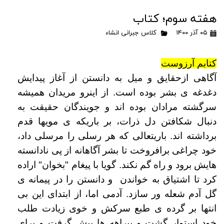
هفته سوم؛ کتاب
۰۵ آذر ۱۴۰۰
کلاس جبرانی انشاء
کتابم آرزوست
آگاهی ازحقایق و میل به دانستن از آغاز پیدایش
دغدغه ی بشر بوده است. از اینرو مریدان همیشه
سرگشته مرادان بوده اند و جویندگان حقیقت به
دنبال شکافتن دل ذرات، بر باریکه ی مویها قدم
برداشته اند. باریتعالی که هر رسلی را مرسلی داد،
خود چراغی برافروخت تا بشر آگاهانه از پی نادانسته
هایش برود و راه گم نکند. گویا با پیغام "بخوان" اراده
کرد تا اشتیاق به خواندن و دانستن را در پیمانه ی
گل آدم شعله ور سازد. آدمی اما، از ابتدای این بی
انتها بر گرده ی طبع سرکش و خوی زیادت طلب
خود استوار گشت و بیراهه ها پیش گرفت و برای