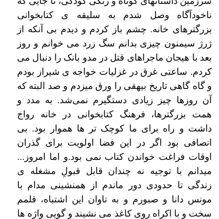
سرزمین داستانهای کوتاه و رنگی کودکی، تا جایی که
ناخودآگاه وصل شدم به سلیقه ی کتابخوانی
بزرگترهای خانه. چشم باز کردم و دیدم بی آنکه از
ژرژ
سیمنون چیزی بدانم سگ زرد می خوانم و روز
بعد با هیجان ماجراهای قتل در مدو بانک را دنبال می
کردم. ساعتی غرق در غزلیات خواجه ی شیراز بودم
و گاه گاهی
تاریخ بیهقی را ورق میزدم و صد البته که
آن روزها چیز زیادی دستگیرم نمی‌شد. به مدد و
همت بزرگترها، فرهنگ کتابخوانی در خانه رواج
داشت و راه برای ما
کوچک تر ها هموار بود. بی
انصافی بود اگر در این فضا اولویت برای گذران
اوقات فراغت خواندن کتاب نمی بود.و اما امروز...
میدانم با توجیه نه چندان قابل قبولِ
مشغله ی
زندگی تا حدودی دور ماندم از همنشینی مدام با
مونس دانا و صبورم و به تاوان این اشتباه، قلمم
سخت و با اکراه روی کاغذ می نشیند و گویی واژه ها