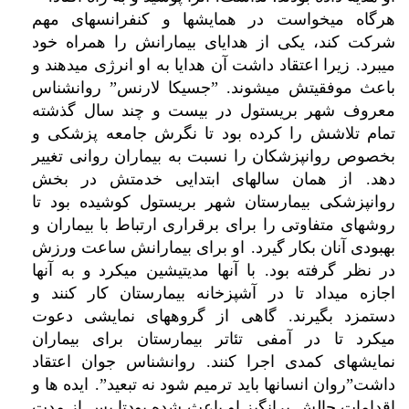
هرگاه میخواست در همایشها و کنفرانسهای مهم
شرکت کند، یکی از هدایای بیمارانش را همراه خود
.
میبرد
زیرا اعتقاد داشت آن هدایا به او انرژی میدهند و
”
. ”
باعث موفقیتش میشوند
جسیکا لارنس
روانشناس
معروف شهر بریستول در بیست و چند سال گذشته
تمام تلاشش را کرده بود تا نگرش جامعه پزشکی و
بخصوص روانپزشکان را نسبت به بیماران روانی تغییر
.
دهد
از همان سالهای ابتدایی خدمتش در بخش
روانپزشکی بیمارستان شهر بریستول کوشیده بود تا
روشهای متفاوتی را برای برقراری ارتباط با بیماران و
.
بهبودی آنان بکار گیرد
او برای بیمارانش ساعت ورزش
.
در نظر گرفته بود
با آنها مدیتیشین میکرد و به آنها
اجازه میداد تا در آشپزخانه بیمارستان کار کنند و
.
دستمزد بگیرند
گاهی از گروههای نمایشی دعوت
میکرد تا در آمفی تئاتر بیمارستان برای بیماران
.
نمایشهای کمدی اجرا کنند
روانشناس جوان اعتقاد
”.
”
داشت
روان انسانها باید ترمیم شود نه تبعید
ایده ها و
اقدامات چالش برانگیز او باعث شده بودتا پس از مدت