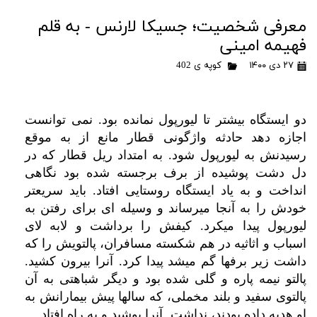
معرفی شخصیت؛ جسیکا لارنس - به قلم
فهیمه امینی
۲۷ دی ۱۴۰۰
کوپه ی 402
.
دو ایستگاه بیشتر تا لیورپول نمانده بود
نمی توانست
اجازه دهد حادثه واژگونی قطار مانع از به موقع
.
رسیدنش به لیورپول شود
به امتداد ریل قطار که در
دل دشت پوشیده از برف برجسته شده بود نگاهی
.
انداخت و به یاد ایستگاه روستایی افتاد
باید سریعتر
خودش را به آنجا میرساند و وسیله ای برای رفتن به
.
لیورپول پیدا میکرد
کیفش را برداشت و لابه لای
اسباب و اثاثیه در هم شکسته مسافران، پالتویش را که
.
.
داشت زیر برفها گم میشد پیدا کرد
آنرا بیرون کشید
پالتو نیمه پاره و گلی شده بود و دیگر شباهتی به آن
پالتوی سفید و بلند مخملی، که سالها پیش بیمارانش به
.
.
او هدیه داده بودند، نداشت
آنرا پوشید و به راه افتاد