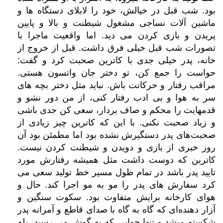
بود. شب قبل در خیالش، خود را لابلای دستگاه ها و
ماشین آلات نساجی مشغول شیطنت و بالا و پایین
پریدن و بازی کردن می دید. اما واقعیت ماجرا با
تصورات شب قبل خیلی فرق داشت. قبل از خروج از
خانه، پدر خیلی جدی با کاترین صحبت کرد و گفت:
حواست را جمع کن، تو دختر جان واتسون هستی.
مراقب رفتار و حرکاتت باش. نباید مثل دختر بچه های
سر به هوا و بی ادب رفتار کنی، از من دور نشو و
قدمهایت را محکم و صاف بردار، سعی کن جدی باشی
و زیاد صحبت نکنی. با این که کاترین چیز زیادی از
صحبت‌های پدر دستگیرش نشده بود اما مطمئن بود آن
روز خبری از بازی و دویدن و شیطنت کردن نیست.
کاترین که دوست داشت مثل همیشه رفتارش مورد
تایید پدر باشد در تمام طول مسیر خط تولید سعی می
کرد سفارش های پدر را مو به مو اجرا کند. حال و
هوای کارخانه برایش متفاوت بود. سکوت سنگین و
آزار دهنده‌ای که گاه به گاه با صدای قاطع و آمرانه پدر
شکسته میشد و تنها جوابی که به گوش می رسید، بله