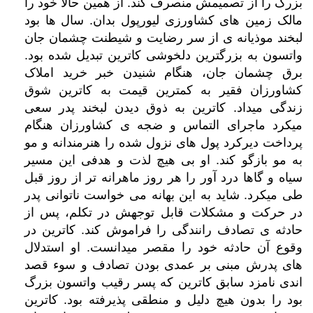
بزرگ را از تصمیمش منصرف کند. از همین حالا خود را
مالک زمین های کشاورزی لیورپول بدان. سال ها بود
لبخند موذیانه ی از سر رضایت و شیطنت چشمان جان
واتسون به بزرگترین دلخوشی کاترین تبدیل شده بود.
برق چشمان جان، هنگام شنیدن خبر خرید املاک
کشاورزان فقیر به کمترین قیمت به کاترین شوق
زندگی میداد. کاترین به ذوق دیدن لبخند پدر سعی
میکرد ماجرای التماس و ضجه ی کشاورزان هنگام
پرداخت دیرکرد پول های نزول شده را هنرمندانه و مو
به مو بازگو کند. او بی هیچ لذت و هدفی این مسیر
سیاه و گاها درد آور را هر روز ماهرانه تر از روز قبل
طی میکرد. شاید به این بهانه می خواست ناتوانی پدر
در حرکت و مشکلات قابل توجهش در تکلم، پس از
حادثه ی تصادف رانندگی را فراموش کند. کاترین در
وقوع آن حادثه خود را مقصر میدانست. او استدلال
های پدرش مبنی بر عمدی بودن تصادف و سوء قصد
اندی نامزد سابق کاترین که پسر رقیب واتسون بزرگ
بود را بدون هیچ دلیل و منطقی پذیرفته بود. کاترین