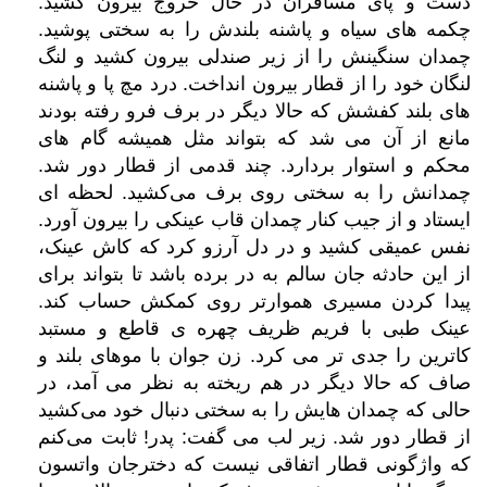
دست و پای مسافران در حال خروج بیرون کشید.
چکمه های سیاه و پاشنه بلندش را به سختی پوشید.
چمدان سنگینش را از زیر صندلی بیرون کشید و لنگ
لنگان خود را از قطار بیرون انداخت. درد مچ پا و پاشنه
های بلند کفشش که حالا دیگر در برف فرو رفته بودند
مانع از آن می شد که بتواند مثل همیشه گام های
محکم و استوار بردارد. چند قدمی از قطار دور شد.
چمدانش را به سختی روی برف می‌کشید. لحظه ای
ایستاد و از جیب کنار چمدان قاب عینکی را بیرون آورد.
نفس عمیقی کشید و در دل آرزو کرد که کاش عینک،
از این حادثه جان سالم به در برده باشد تا بتواند برای
پیدا کردن مسیری هموارتر روی کمکش حساب کند.
عینک طبی با فریم ظریف چهره ی قاطع و مستبد
کاترین را جدی تر می کرد. زن جوان با موهای بلند و
صاف که حالا دیگر در هم ریخته به نظر می آمد، در
حالی که چمدان هایش را به سختی دنبال خود می‌کشید
از قطار دور شد. زیر لب می گفت: پدر! ثابت می‌کنم
که واژگونی قطار اتفاقی نیست که دخترجان واتسون