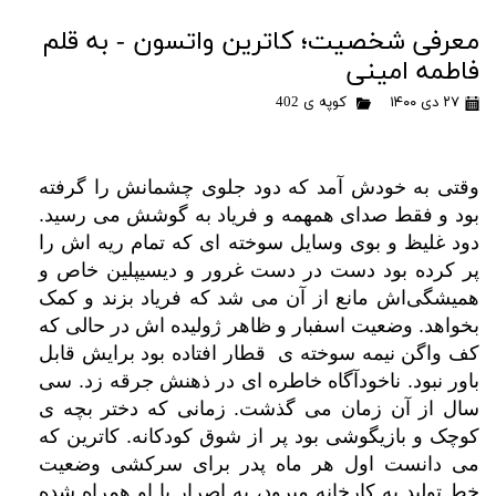
معرفی شخصیت؛ کاترین واتسون - به قلم
فاطمه امینی
۲۷ دی ۱۴۰۰
کوپه ی 402
وقتی به خودش آمد که دود جلوی چشمانش را گرفته
بود و فقط صدای همهمه و فریاد به گوشش می رسید.
دود غلیظ و بوی وسایل سوخته ای که تمام ریه اش را
پر کرده بود دست در دست غرور و دیسیپلین خاص و
همیشگی‌اش مانع از آن می شد که فریاد بزند و کمک
بخواهد. وضعیت اسفبار و ظاهر ژولیده اش در حالی که
کف واگن نیمه سوخته ی قطار افتاده بود برایش قابل
باور نبود. ناخودآگاه خاطره ای در ذهنش جرقه زد.
سی
سال از آن زمان می گذشت. زمانی که دختر بچه ی
کوچک و بازیگوشی بود پر از شوق کودکانه. کاترین که
می دانست اول هر ماه پدر برای سرکشی وضعیت
خط تولید به کارخانه میرود، به اصرار با او همراه شده