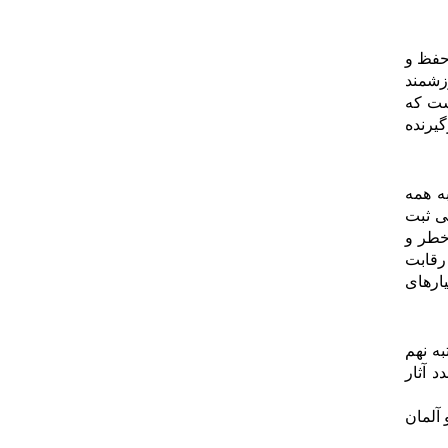
ه منظور حفظ و
زشمند
ت رسیده است که
ز در برگیرنده
ه همه
ی ثبت
خطر و
 رقابت
ارهای
 اگر بگوئیم کشور ایران با ثبت 26 پرونده رتبه نهم
د آثار
جهان در این رقابت را از آن خود کرده است و پس از آن چین با 56 اثر و آلمان