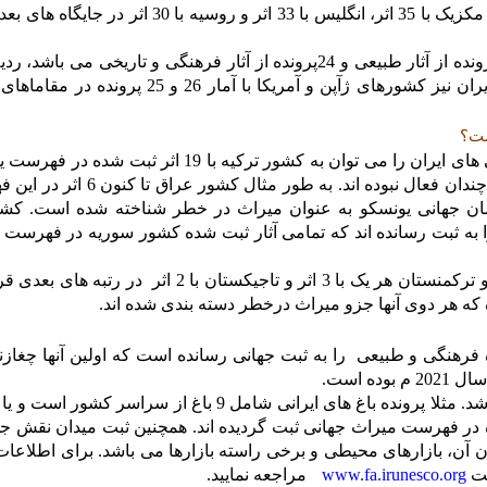
فرانسه و اسپانیا مشترکاً با ثبت 49 اثر، هند با 40 اثر، مکزیک با 35 اثر، انگلیس با 33 اثر و روسیه با
پس از آنها کشور ما با ثبت 26 پرونده که شامل دو پرونده از آثار طبیعی و 24پرونده از آثار فرهنگی و تاریخی می
این فهرست را به خود اختصاص داده است. پس از ایران نیز کشورهای ژآپن و آمریکا با آمار 26 و 
ست؟
نزدیکترین آمار در بین کشورهای همسایه به آمار ثبتی های ایران را می توان به کشور ترکیه با 19 اثر 
اطلاق کرد. اما سایر کشورهای منطقه در این رابطه چندان فعال نبوده اند. به طور 
ن تعداد 4 اثر از سوی سازمان جهانی یونسکو به عنوان میراث در خطر شناخته شده است. 
 پاکستان، اردن و سوریه نیز هر یک 6 اثر را به ثبت رسانده اند که تمامی آثار ثبت شده کشور سوریه در فه
کشور عمان با 5 اثر ثبت شده، ارمنستان، آذربایجان و ترکمنستان هر یک با 3 اثر و تاجیکستان با 2 اثر
ه که هر دوی آنها جزو میراث درخطر دسته بندی شده اند.
 گفته شد کشور ایران تا کنون 26 پرونده فرهنگی و طبیعی را به ثبت جهانی رسانده است که اولین آنها چغ
البته این تعداد پرونده شامل آثار بسیار بیشتری می باشد. مثلا پرونده باغ های ایرانی شامل 9 باغ از سراسر
ران با یک شماره در فهرست میراث جهانی ثبت گردیده اند. همچنین ثبت میدان نقش 
ون آن، بازارهای محیطی و برخی راسته بازارها می باشد. برای اطلاعا
www.fa.irunesco.org
یت
مراجعه نمایید.