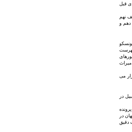
 30 اثر در جایگاه های بعدی قبل
 باشد، ردیف نهم
25 پرونده در مقاماهای دهم و
ثبت شده در فهرست یونسکو
مثال کشور عراق تا کنون 6 اثر در این فهرست
کشورهای
رست میراث
 در رتبه های بعدی قرار می
ازنبیل در
 کشور است و یا پرونده
جهان در
ت دقیق