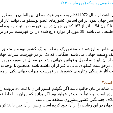
عی یونسکو (مهرماه ۱۴۰۰)
سازمان جهانی یونسکو که مقر آن در شهر پاریس می باشد، از سال 1972 اقدام به تنظیم عهدنامه ای بین المللی ب
 جهان نمود. بر این اساس کشورهای عضو یونسکو می توانند آثار ار
فرهنگی و طبیعی خود را در این فهرست ثبت نمایند. تا کنون 1154 اثر از 167 کشور جهان در این فهرست به ثب
شامل 897 اثر تاریخی و فرهنگی و 218 مورد میراث طبیعی می باشد. 39 مورد از موارد درج شده در این فهرست نی
ی خاص و ارزشمند ، مختص یک منطقه و یک کشور نبوده و متعلق ب
یک وظیفه جهانی می باشد. هنگامی که یک اثر در فهرست میراث جهان
ن پایبند به اصول و قوانین جهانی باشد. در مقابل در صورت بروز 
لی درخواست کمکهای مالی یا غیر از آن داشته باشد. همچنین با توجه به
 آثار فرهنگی و تاریخی کشورها در فهرست میراث جهانی یکی از معی
 است؟
خوشبختانه در این مورد کشور ما وضعیت خوبی دارد. شاید برایتان جالب باشد
است. و حتماْ جالب تر خواهد بود اگر بدانید که ایران به لحاظ تعد
تلاف چشمگیر، کشور پیشروی منطقه می باشد.
در حال حاضر کشور ایتالیا با ثبت 58 اثر مقام نخست 