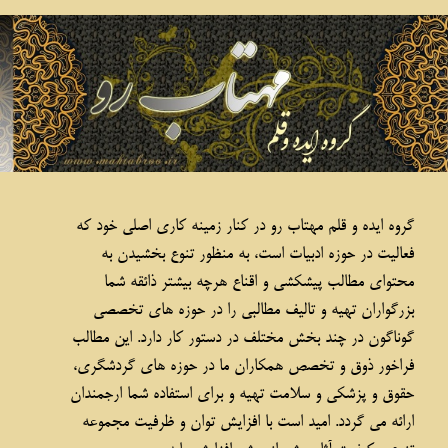
غزال وحشی
۱
۲
۳
۴
۵
۶
۷
۸
۹
۱۰
بعد
گروه ایده و قلم مهتاب رو در کنار زمینه کاری اصلی خود که
فعالیت در حوزه ادبیات است، به منظور تنوع بخشیدن به
محتوای مطالب پیشکشی و اقناع هرچه بیشتر ذائقه شما
بزرگواران تهیه و تالیف مطالبی را در حوزه های تخصصی
گوناگون در چند بخش مختلف در دستور کار دارد. این مطالب
فراخور ذوق و تخصص همکاران ما در حوزه های گردشگری،
حقوق و پزشکی و سلامت تهیه و برای استفاده شما ارجمندان
ارائه می گردد. امید است با افزایش توان و ظرفیت مجموعه