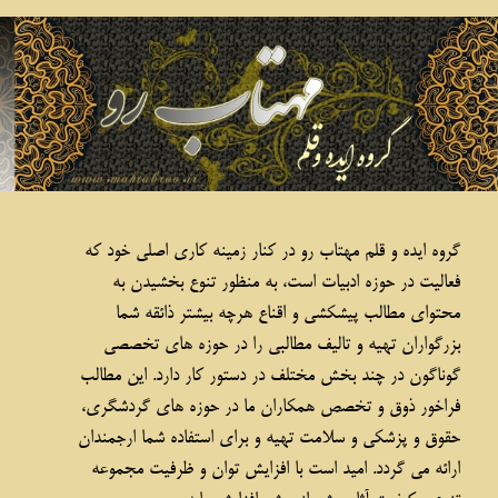
حسود
۲
۳
۴
۵
۶
۷
۸
۹
۱۰
۱۱
بعد
گروه ایده و قلم مهتاب رو در کنار زمینه کاری اصلی خود که
فعالیت در حوزه ادبیات است، به منظور تنوع بخشیدن به
محتوای مطالب پیشکشی و اقناع هرچه بیشتر ذائقه شما
بزرگواران تهیه و تالیف مطالبی را در حوزه های تخصصی
گوناگون در چند بخش مختلف در دستور کار دارد. این مطالب
فراخور ذوق و تخصص همکاران ما در حوزه های گردشگری،
حقوق و پزشکی و سلامت تهیه و برای استفاده شما ارجمندان
ارائه می گردد. امید است با افزایش توان و ظرفیت مجموعه